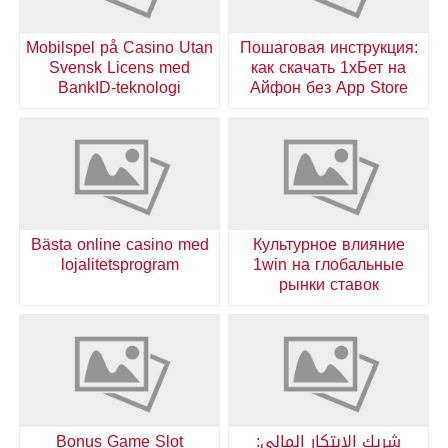
Mobilspel på Casino Utan
Пошаговая инструкция:
Svensk Licens med
как скачать 1хБет на
BankID-teknologi
Айфон без App Store
Bästa online casino med
Культурное влияние
lojalitetsprogram
1win на глобальные
рынки ставок
شريك الابتكار المالي:
Bonus Game Slot