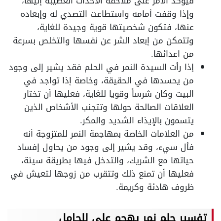
فيؤكد الأمر على ملاحقة الأحداث العصيبة إليها،
وإذا وقفت أمامه واستطاعت التصدي له وإبعاده
عنها، فتكون شخصيتها قوية وجيدة للغاية،
وتتمكن من إبعاد الشر عن نفسها والتخلص بسرعة
من اعدائها.
إذا رأت السيدة النمر في الحلم فقد يشير إلى وجود
من يحسدها في الحقيقة، وخاصة إذا تواجد في
البيت وكان شرساً وقويا للغاية، فعليها أن تختار
العلاقات الصالحة حولها وتتجنب الأشخاص الذين
يتسمون بالإيذاء الشديد والمكر.
من العلامات الخاصة بمهاجمة النمر للمتزوجة أنه
فأل سيء، وقد يشير إلى وجود من يحاول إفساد
حياتها مع الشريك، والتدخل فيها بطريقة سيئة،
فعليها أن تمنع ذلك وتتقرب من زوجها لتعيش في
ظروف هادئة وكريمة.
تفسير حلم نمر يهجم على للحامل