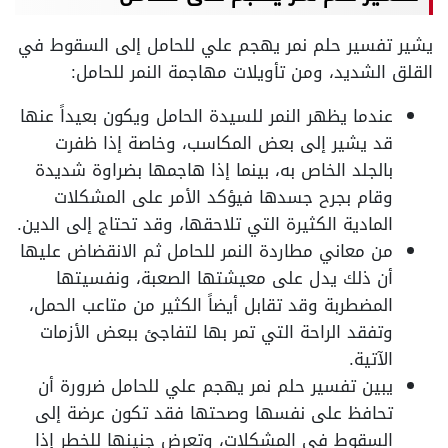
يشير تفسير حلم نمر يهجم علي للحامل إلى السقوط في
القلق الشديد، ومن تأويلات مهاجمة النمر للحامل:
عندما يظهر النمر للسيدة الحامل ويكون بعيداً عنها
قد يشير إلى بعض المكاسب، وخاصة إذا ظفرت
بالجلد الخاص به، بينما إذا هاجمها بضراوة شديدة
وقام بجرح جسدها فيؤكد الأمر على المشكلات
المادية الكثيرة التي تلاحقها، وقد تحتاج إلى الدين.
من معاني مطاردة النمر للحامل ثم الانقضاض عليها
أن ذلك يدل على معيشتها الصعبة، ونفسيتها
المضطربة وقد تقابل أيضاً الكثير من متاعب الحمل،
وتفقد الراحة التي تمر بها لتفاجئ ببعض الأزمات
الآتية.
يبين تفسير حلم نمر يهجم علي للحامل ضرورة أن
تحافظ على نفسها وصحتها فقد تكون عرضة إلى
السقوط في المشكلات، وتعرض جنينها للخطر إذا