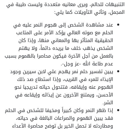
التنبيهات للحالم، ويرى معانيه متعددة وليست طيبة في
المجمل، وتأتي التأويلات كما يلي:
عند مشاهدة الشخص إلى هجوم النمر عليه في
الحلم مع صوته العالي يؤكد الأمر على المتاعب
الحقيقية المتأثر بها والمعاني منها، وإذا كان
الشخص يذهب خلف ما يريده دائماً، ولا يهتم
بالعمل من أجل الآخرة فيكون محاصرا بالهموم بسبب
عدم طاعة الله -عز وجل-.
يبين تفسير حلم نمر يهجم علي لابن سيرين وجود
الإيذاء للمرء في القريب، وإذا استطاع صد ذلك
الهجوم عنه وإيقافه، فتتحول حياته تدريجيا نحو
الأحسن، ويمتنع الآخرون عن إيذائه وإيقاعه في
الشر.
إذا ظهر النمر وكان كبيراً ومخيفا للشخص في الحلم
فقد يبين الهموم والصراعات البالغة في حياته،
ومطاردته لا تحمل الخير بل توضح محاصرة الأعداء