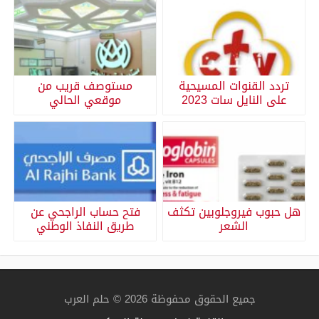
تردد القنوات المسيحية
مستوصف قريب من
على النايل سات 2023
موقعي الحالي
هل حبوب فيروجلوبين تكثف
فتح حساب الراجحي عن
الشعر
طريق النفاذ الوطني
جميع الحقوق محفوظة 2026 © حلم العرب