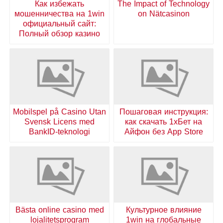
Как избежать
The Impact of Technology
мошенничества на 1win
on Nätcasinon
официальный сайт:
Полный обзор казино
Mobilspel på Casino Utan
Пошаговая инструкция:
Svensk Licens med
как скачать 1хБет на
BankID-teknologi
Айфон без App Store
Bästa online casino med
Культурное влияние
lojalitetsprogram
1win на глобальные