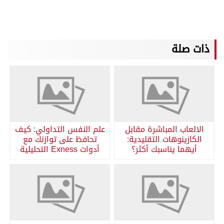
ذات صلة
الالعاب المباشرة مقابل
علم النفس التداولي: كيف
الكازينوهات التقليدية:
تحافظ على توازنك مع
أيهما يناسبك أكثر؟
أدوات Exness التحليلية