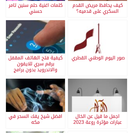
كيف يحافظ مريض القدم
كلمات اغنية حلم سنين تامر
السكري على قدميه؟
حسني
صور اليوم الوطني القطري
كيفية فتح الهاتف المقفل
برقم سري للايفون
والاندرويد بدون برامج
اجمل ما قيل عن الخال
افضل شيخ يفك السحر في
عبارات مؤثرة روعة 2023
مكه