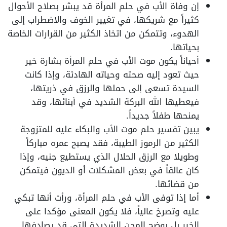
إن وفاة الأب في حلم المرأة قد يبشر بصلاح الأحوال
كثيراً مع شريكها، في تغيير الخوف والاضطراب إلى
الهدوء، وتتمكن من اتخاذ الكثير من القرارات الخاصة
بحياتها.
أحياناً يكون موت الأب في حلم المرأة بشارة خير
حيث تعود إليه صحته وحياته الهادئة، وإذا كانت
السيدة تسعى إلى حملها والرزق في ذريتها،
فيعطيها الله البركة الشديد في أبنائها، وقد
يمنحها طفلاً جديداً.
يبين تفسير حلم موت الأب والبكاء عليه للمتزوجة
الكثير من الرموز الطيبة، فقد يصبح عمره مباركاً
وطويلا مع الرزق الحلال الذي يستطيع جنيه، وإذا
كان عالقاً في بعض المشكلات أو الديون فيتمكن
من قضائها.
أما إذا توفى الأب في حلم المرأة، ورأت أنها تبكي
عليه وتصرخ عالياً، فلا يكون المعنى مؤكدا على
الخير بل يوضح المحن الشديدة التي قد يصادفها