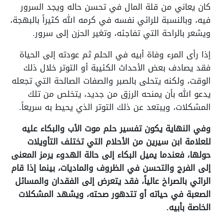
كان يعاني من قلة المال في تحسن حاله ويجد السرور
فيه، وبالنسبة للرائي نفسه في كرمه الله كثيراً بالبهجة،
ويشعر بالراحة التي تفاجئه، وتغير الحزن إلى سرور.
إذا رأى المرء وفاة أبيه في الحلم ثم عودته إلى الحياة
فقد يصادف بعض الأحداث الكئيبة أو التوتر خلال ذلك
الوقت، ولكنه يتحلى بالصبر والصفات الصالحة التي تجعله
يدعو الله بأن يمنحه الرزق من جديد، يتخلص من تلك
المشكلات، ويبتعد عن ذلك التوتر الذي يحيط به سريعاً.
وفي النهاية يكون تفسير حلم موت الأب والبكاء عليه
للعلامة ابن سيرين من الأحلام التي تختلف التأويلات
حولها، فعندما يميل البكاء إلى حالة الهدوء يرمز المعنى
إلى الفرج والتحسن في الظروف والماديات، بينما إذا قام
الرائي بالصراخ عالياً، فقد يتعرض إلى الفقدان والمسائل
الصعبة في حياته أو تتدهور صحته، ويشهد المشكلات
الخاصة بأبيه.