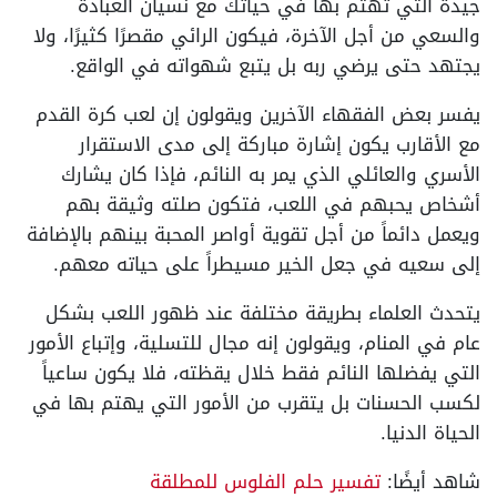
جيدة التي تهتم بها في حياتك مع نسيان العبادة
والسعي من أجل الآخرة، فيكون الرائي مقصرًا كثيرًا، ولا
يجتهد حتى يرضي ربه بل يتبع شهواته في الواقع.
يفسر بعض الفقهاء الآخرين ويقولون إن لعب كرة القدم
مع الأقارب يكون إشارة مباركة إلى مدى الاستقرار
الأسري والعائلي الذي يمر به النائم، فإذا كان يشارك
أشخاص يحبهم في اللعب، فتكون صلته وثيقة بهم
ويعمل دائماً من أجل تقوية أواصر المحبة بينهم بالإضافة
إلى سعيه في جعل الخير مسيطراً على حياته معهم.
يتحدث العلماء بطريقة مختلفة عند ظهور اللعب بشكل
عام في المنام، ويقولون إنه مجال للتسلية، وإتباع الأمور
التي يفضلها النائم فقط خلال يقظته، فلا يكون ساعياً
لكسب الحسنات بل يتقرب من الأمور التي يهتم بها في
الحياة الدنيا.
شاهد أيضًا:
تفسير حلم الفلوس للمطلقة