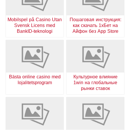
Mobilspel på Casino Utan
Пошаговая инструкция:
Svensk Licens med
как скачать 1хБет на
BankID-teknologi
Айфон без App Store
Bästa online casino med
Культурное влияние
lojalitetsprogram
1win на глобальные
рынки ставок