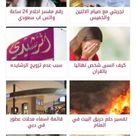
تجربتي مع صيام الاثنين
رقم مفسر احلام 24 ساعة
والخميس
واتس اب سعودي
كيف انسى شخص نهائيا
سبب عدم تزويج الرشايده
بالقران
تفسير حلم حريق البيت في
قائمة اسماء محلات عطور
المنام
في دبي