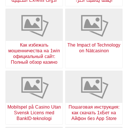
أيهما يناسبك أكثر؟
أدوات Exness التحليلية
Как избежать
The Impact of Technology
мошенничества на 1win
on Nätcasinon
официальный сайт:
Полный обзор казино
Mobilspel på Casino Utan
Пошаговая инструкция:
Svensk Licens med
как скачать 1хБет на
BankID-teknologi
Айфон без App Store