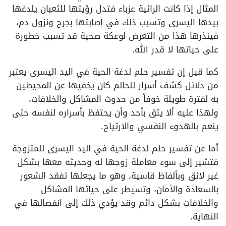
المثال إذا كانت الرائية عزباء فتدل رؤيتها للثعبان يلدغها
بيدها اليسرى وتسبب ذلك في إصابتها بجرح ونزول دم،
فينذرها هذا من التعرض لوعكة صحية قد تسبب خطورة
على حياتها لا قدر الله.
كما قيل إن تفسير حلم لدغة الحية في اليد اليسرى يعتبر
من دلائل كشف أسرار للحالم كان يخفيها عن المحيطين
به لفترة طويلة خوفاً من حدوث المشاكل والخلافات،
ولهذا عليه ألا يثق بأحد وأن يحتفظ بأسراره لنفسه حتى
ينعم بالهدوء النفسي والارتياح.
أما عن تفسير حلم لدغة الحية في اليد اليسرى للمتزوجة
فتشير إلى سوء معاملة زوجها له وحديثه معها بشكل
غير لائق وبألفاظ قاسية، وهو ما يجعلها تفقد الشعور
بالسعادة والأمان، وتسيطر على حياتها المشاكل
والخلافات بشكل دائم وقد يؤدي ذلك إلى انفصالها في
النهاية.