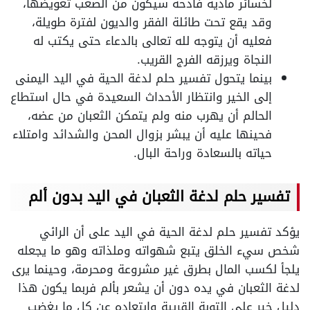
لخسائر مادية فادحة سيكون من الصعب تعويضها،
وقد يقع تحت طائلة الفقر والديون لفترة طويلة،
فعليه أن يتوجه لله تعالى بالدعاء حتى يكتب له
النجاة ويرزقه الفرج القريب.
بينما يتحول تفسير حلم لدغة الحية في اليد اليمنى
إلى الخير وانتظار الأحداث السعيدة في حال استطاع
الحالم أن يهرب منه ولم يتمكن الثعبان من عضه،
فحينها عليه أن يبشر بزوال المحن والشدائد وامتلاء
حياته بالسعادة وراحة البال.
تفسير حلم لدغة الثعبان في اليد بدون ألم
يؤكد تفسير حلم لدغة الحية في اليد على أن الرائي
شخص سيء الخلق يتبع شهواته وملذاته وهو ما يجعله
يلجأ لكسب المال بطرق غير مشروعة ومحرمة، وحينما يرى
لدغة الثعبان في يده دون أن يشعر بألم فربما يكون هذا
دليل خير على التوبة القريبة وابتعاده عن كل ما يغضب