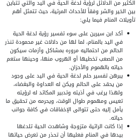
الكثير من الدلائل لرؤية لدغة الحية في اليد والتي تتباين
بين الخير والشر وفقاً للأحداث المرئية، حيث تتمثل أهم
تأويلات المنام فيما يلي:
أكد ابن سيرين على سوء تفسير رؤية لدغة الحية
في اليد بالمنام، لما لها من دلالات غير محمودة تنذر
الحالم من احتماليه مروره بمشاكل وأزمات سيكون
من الصعب تخطيها أو الهروب منها، وحينها ستعم
حياته بالهموم والأحزان.
يبرهن تفسير حلم لدغة الحية في اليد على وجود
من يحقد على الحالم ويكن له العداوة والبغضاء،
ولهذا يرغب في أذيته وتدبير المكائد له لرؤيته
تعيس ومهموم طوال الوقت، ويحرمه من تحقيق ما
يأمل إليه حتى تتوالى الإخفاقات في كافة جوانب
حياته.
إذا كانت الرائية متزوجة وشاهدت الحية تلدغها
بيدها في المنام فعليها أن تحذر من تعرض حياتها