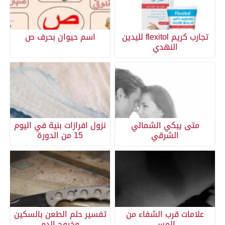
تجارب كريم flexitol لليدين
اسم حيوان بحرف ص
النهدي
متى يبكي الشمالي
نزول افرازات بنية في اليوم
الشرقي
15 من الدورة
علامات قرب الشفاء من
تفسير حلم الطعن بالسكين
المس
وخروج الدم