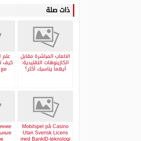
ذات صلة
الالعاب المباشرة مقابل
علم ا
الكازينوهات التقليدية:
كيف تح
أيهما يناسبك أكثر؟
ияние
Mobilspel på Casino
льные
Utan Svensk Licens
ок
med BankID-teknologi