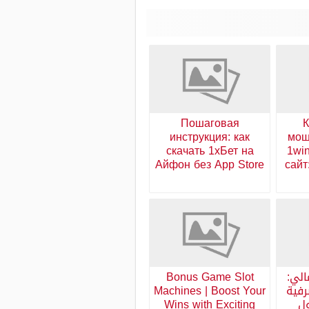
Пошаговая
К
инструкция: как
мош
скачать 1хБет на
1wi
Айфон без App Store
сайт
الي:
Bonus Game Slot
رفية
Machines | Boost Your
ول
Wins with Exciting