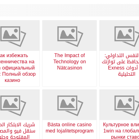
لنفس التداولي:
The Impact of
ак избежать
افظ على توازنك
Technology on
енничества на
مع أدوات Exness
Nätcasinon
n официальный
التحليلية
: Полный обзор
казино
Культурное вл
Bästa online casino
شريك الابتكار الم
1win на глоба
med lojalitetsprogram
سنقل فيو والمص
рынки став
المفتوحة وحل