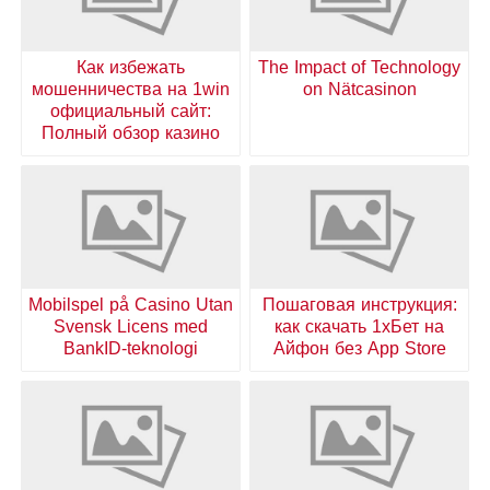
Как избежать
The Impact of Technology
мошенничества на 1win
on Nätcasinon
официальный сайт:
Полный обзор казино
Mobilspel på Casino Utan
Пошаговая инструкция:
Svensk Licens med
как скачать 1хБет на
BankID-teknologi
Айфон без App Store