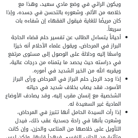
ويكون الرائي في وضع مادي سعيد، وهذا مع
خلاصه من الألم، وشعوره بالتحسن في جسده، وإذا
كان مريضًا للغاية فيقول الفقهاء إن شفاءه بات
سريعاً.
أحياناً يتساءل الطالب عن تفسير حلم قضاء الحاجة
البراز في المرحاض، ويقول علماء الأحلام أنه خيرًا
واسعًا إليه ودلالة على الوصول إلى مستوى مرتفع
في دراسته حيث يحصد ما يتمناه من درجات عالية،
ويقربه الله من الخير الشديد في أموره.
إذا وجد الرجل حلم البراز في المرحاض ورأى البراز
الأسود، فقد يصاب بخلاف شديد في حياته
الشخصية مع إنسان مقرب إليه، وقد يصادف الأوضاع
المادية غير السعيدة له.
إذا رأت السيدة الحامل أنها تتبرز في المرحاض،
وشعرت بأنها في راحة جسدية عقب ذلك، فيدل
التأويل على خلاصها من المتاعب والحزن، وإن كانت
متأثرة من الجانب النفسي فيهدأ قلبها، ولكن ليس