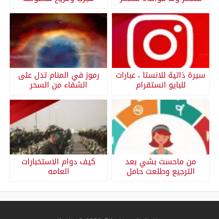
سيرة ذاتية للانستا ، عبارات
رموز في المنام تدل على
للبايو انستقرام
الشفاء من السحر
من ماحست بشي بعد
كيف دوام الاستخبارات
الترجيع وطلعت حامل
العامه