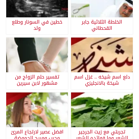
الخلطة الثلاثية جابر
خطين في السونار وطلع
القحطاني
ولد
دلع اسم شيخه .. غزل اسم
تفسير حلم الزواج من
شيخة بالانجليزي
مشهور لابن سيرين
تجربتي مع زيت الجرجير
افضل عصير لارتجاع المرئ
للشعر وما فوائده للشعر
مجرب ومريح للحموضة