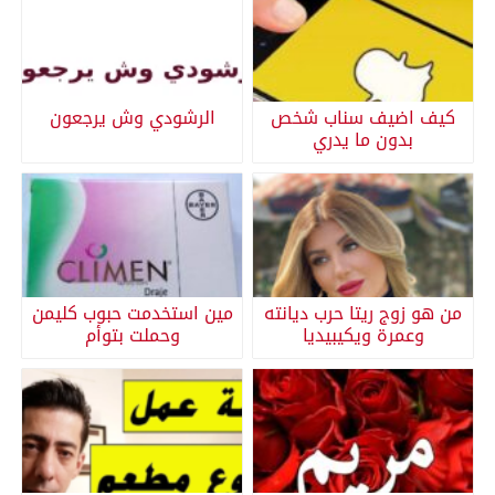
كيف اضيف سناب شخص
الرشودي وش يرجعون
بدون ما يدري
من هو زوج ريتا حرب ديانته
مين استخدمت حبوب كليمن
وعمرة ويكيبيديا
وحملت بتوأم