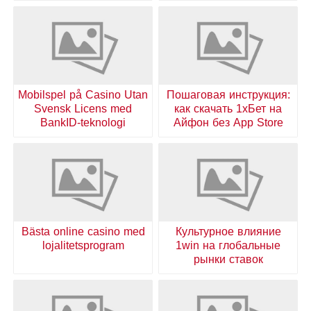
Mobilspel på Casino Utan
Пошаговая инструкция:
Svensk Licens med
как скачать 1хБет на
BankID-teknologi
Айфон без App Store
Bästa online casino med
Культурное влияние
lojalitetsprogram
1win на глобальные
рынки ставок