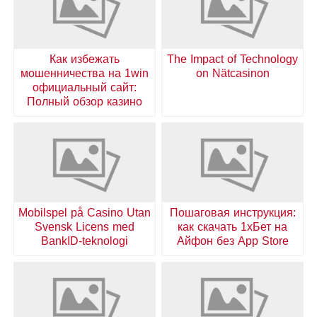
Как избежать
The Impact of Technology
мошенничества на 1win
on Nätcasinon
официальный сайт:
Полный обзор казино
Mobilspel på Casino Utan
Пошаговая инструкция:
Svensk Licens med
как скачать 1хБет на
BankID-teknologi
Айфон без App Store