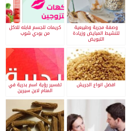
وصفة مجربة وطبيعية
كريمات للجسم قابله للاكل
لتنشيط المبايض وزيادة
من بودي شوب
التبويض
افضل انواع الجريش
تفسير رؤية اسم بدرية في
المنام لابن سيرين