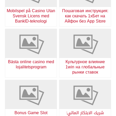
Mobilspel på Casino Utan
Пошаговая инструкция:
Svensk Licens med
как скачать 1хБет на
BankID-teknologi
Айфон без App Store
Bästa online casino med
Культурное влияние
lojalitetsprogram
1win на глобальные
рынки ставок
شريك الابتكار المالي:
Bonus Game Slot