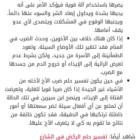
يضرها باستخدام آلة قوية فيؤكد الأمر على أنه
يحبها بشدة ويحاول إبعاد الشر والسوء عنها دائماً،
ويجنبها الوقوع في المشكلات ويتصدى لأي عدو
يقف أمامها.
إذا كان هناك خلاف بين الأخوين، وحدث الضرب في
المنام فقد تتغير تلك الأوضاع السيئة، وتعود
الطمأنينة إلى الأسرة من جديد، ولكن بشرط عدم
تعرض الرائية إلى الإيذاء أو خروج الدم من جسدها
مع الضرب.
في حين يكون تفسير حلم ضرب الأخ لأخته من
الأشياء غير الجيدة إذا كان ضربا قويا للغاية، وتعرضت
الفتاة إلى الإيذاء، وينصح ابن سيرين في تلك الحالة
أن تمتنع عن أي أفعال سيئة تضر سمعتها أو أمور
خاطئة ترتكبها في الحقيقة، فقد تكون خائفة من
نتائج ما تقوم به كي لا يتعرف الأخ عليها.
شاهد أيضًا:
تفسير حلم الركض في الشارع