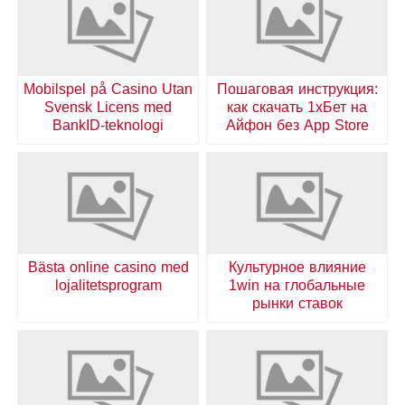
Mobilspel på Casino Utan
Пошаговая инструкция:
Svensk Licens med
как скачать 1хБет на
BankID-teknologi
Айфон без App Store
Bästa online casino med
Культурное влияние
lojalitetsprogram
1win на глобальные
рынки ставок