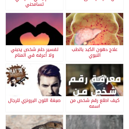
تسامحني
علاج دهون الكبد بالطب
تفسير حلم شخص يحبني
النبوي
ولا أعرفه في المنام
كيف اطلع رقم شخص من
صبغة اللون البرونزي للرجال
اسمه