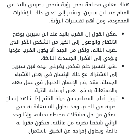
هناك معاني مختلفة تخص رؤية شخص يضربني باليد في
المنام عند ابن سيرين، ويشير إلى تعلق ذلك بالإشارات
المحمودة، ومن أهم تفسيرات الرؤية:
يمكن القول إن الضرب باليد عند ابن سيرين يوضح
الانتفاع والوصول إلى الخير من الشخص الآخر الذي
يضرب النائم، ولكن من الجيد ألا يكون الضرب مؤذيا
ويؤدي إلى الأضرار الجسدية البالغة.
يشير تفسير حلم شخص يضربني بيده لابن سيرين
إلى الاشتراك مع ذلك الإنسان في بعض الأشياء
الجميلة، فقد يقرر الإنسان الدخول في عمل معه،
والاستعانة به في بعض أوضاعه الآتية.
تزول أغلب المصاعب من حياة النائم إذا شاهد إنسان
يضربه في الحلم، وقد يحاول الاستعانة به حتى
يتمكن من حل مشكلات محيطه بحياته، وإذا وجد
الرائي شخصا يضربه من عائلته، فيكون مقربا له
دائماً، ويحاول إخراجه من الضيق باستمرار.