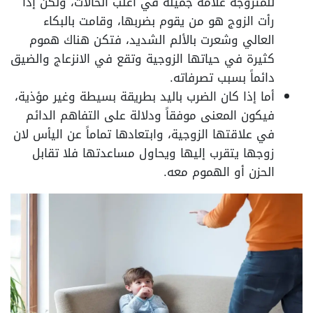
للمتزوجة علامة جميلة في أغلب الحالات، ولكن إذا
رأت الزوج هو من يقوم بضربها، وقامت بالبكاء
العالي وشعرت بالألم الشديد، فتكن هناك هموم
كثيرة في حياتها الزوجية وتقع في الانزعاج والضيق
دائماً بسبب تصرفاته.
أما إذا كان الضرب باليد بطريقة بسيطة وغير مؤذية،
فيكون المعنى موفقاً ودلالة على التفاهم الدائم
في علاقتها الزوجية، وابتعادها تماماً عن اليأس لان
زوجها يتقرب إليها ويحاول مساعدتها فلا تقابل
الحزن أو الهموم معه.