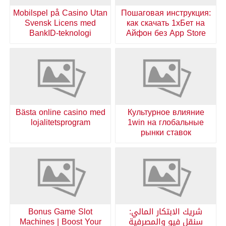
Mobilspel på Casino Utan
Пошаговая инструкция:
Svensk Licens med
как скачать 1хБет на
BankID-teknologi
Айфон без App Store
Bästa online casino med
Культурное влияние
lojalitetsprogram
1win на глобальные
рынки ставок
شريك الابتكار المالي:
Bonus Game Slot
سنقل فيو والمصرفية
Machines | Boost Your