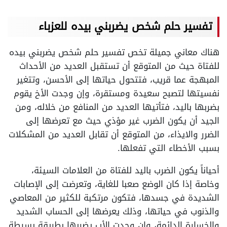
تفسير حلم شخص يضربني بيده للعزباء
هناك معاني جميلة تخص تفسير حلم شخص يضربني بيده
للفتاة حيث من المتوقع أن تستقبل العديد من الأحداث
المبهجة عما قريب، فتتحول حياتها إلى الأحسن، وتتغير
نفسيتها لتصبح سعيدة ومستقرة، وإن وجدت الأخ يقوم
بضربها باليد، فتأتيها العديد من المنافع من خلاله، ومن
الجيد أن يكون الضرب غير مؤذي حيث مع تعرضها إلى
الضرر والايذاء، من المتوقع أن تقابل العديد من المشكلات
بسبب الأخطاء التي تفعلها.
أحياناً يكون الضرب باليد للفتاة من العلامات السيئة،
وخاصة إذا كان الوضع صعبا للغاية، وتعرضت إلى الإصابات
الشديدة في جسدها، فتكون مرتكبة للكثير من المعاصي
والذنوب في حياتها، وذلك يعرضها إلى الحساب الشديد
والخسارة الدائمة، وإن وجدت الأب يضربها بطريقة بسيطة