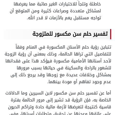
خاطئة وتلجأ للاختيارات الغير صائبة مما يعرضها
لمشاكل متعددة وصراعات كثيرة ومن المتوقع أن
تواجه مستقبل يعم بالأزمات لا قدر الله.
تفسير حلم سن مكسور للمتزوجة
تتباين رؤية حلم الأسنان المكسورة في المنام وفقاً
للتفاصيل التي تراها الحالمة، وذلك بمعنى أن رؤية الزوجة
لأحد أسنانها الأمامية مكسورة فيؤكد هذا على فقدانها
للشعور بالراحة والسكينة في حياتها بسبب مرورها
بمشاكل وخلافات عديدة مع زوجها وقد يرجع ذلك إلى
عدم وجود تفاهم أو مودة بينهما.
أما عن تفسير حلم سن مكسور لابن السيرين وما الدلالات
الخاصة به، فإن الرؤية قد تشير إلى مرور الحالمة بفترة
قاسية كنتيجة لتعرضها لأزمة مالية حادة وتراكم الديون
على عاتقها وعجزها عن تحقيق متطلبات أسرتها، وفي