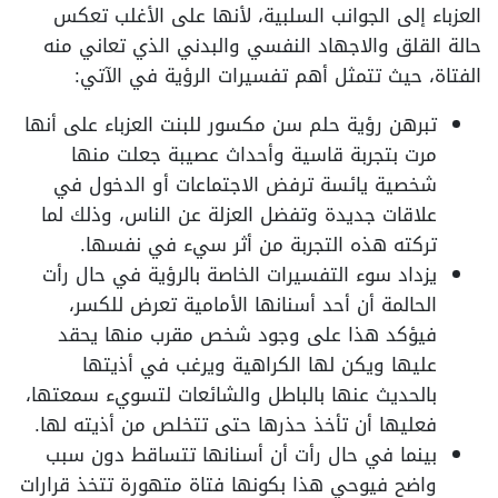
العزباء إلى الجوانب السلبية، لأنها على الأغلب تعكس
حالة القلق والاجهاد النفسي والبدني الذي تعاني منه
الفتاة، حيث تتمثل أهم تفسيرات الرؤية في الآتي:
تبرهن رؤية حلم سن مكسور للبنت العزباء على أنها
مرت بتجربة قاسية وأحداث عصيبة جعلت منها
شخصية يائسة ترفض الاجتماعات أو الدخول في
علاقات جديدة وتفضل العزلة عن الناس، وذلك لما
تركته هذه التجربة من أثر سيء في نفسها.
يزداد سوء التفسيرات الخاصة بالرؤية في حال رأت
الحالمة أن أحد أسنانها الأمامية تعرض للكسر،
فيؤكد هذا على وجود شخص مقرب منها يحقد
عليها ويكن لها الكراهية ويرغب في أذيتها
بالحديث عنها بالباطل والشائعات لتسويء سمعتها،
فعليها أن تأخذ حذرها حتى تتخلص من أذيته لها.
بينما في حال رأت أن أسنانها تتساقط دون سبب
واضح فيوحي هذا بكونها فتاة متهورة تتخذ قرارات