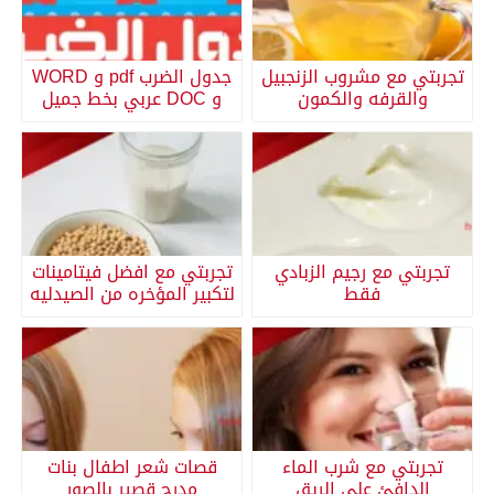
تجربتي مع مشروب الزنجبيل
جدول الضرب pdf و WORD
والقرفه والكمون
و DOC عربي بخط جميل
تجربتي مع رجيم الزبادي
تجربتي مع افضل فيتامينات
فقط
لتكبير المؤخره من الصيدليه
تجربتي مع شرب الماء
قصات شعر اطفال بنات
الدافئ على الريق
مدرج قصير بالصور