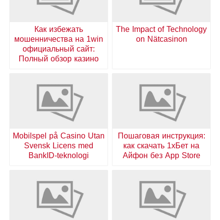
Как избежать
The Impact of Technology
мошенничества на 1win
on Nätcasinon
официальный сайт:
Полный обзор казино
Mobilspel på Casino Utan
Пошаговая инструкция:
Svensk Licens med
как скачать 1хБет на
BankID-teknologi
Айфон без App Store