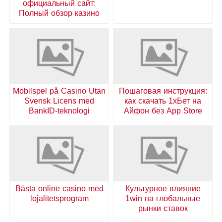
официальный сайт:
Полный обзор казино
Mobilspel på Casino Utan
Пошаговая инструкция:
Svensk Licens med
как скачать 1хБет на
BankID-teknologi
Айфон без App Store
Bästa online casino med
Культурное влияние
lojalitetsprogram
1win на глобальные
рынки ставок