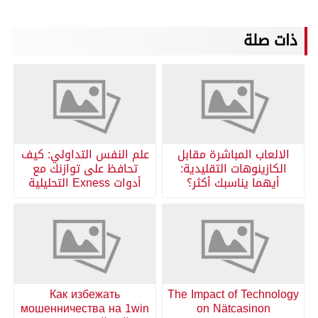
ذات صلة
الالعاب المباشرة مقابل
علم النفس التداولي: كيف
الكازينوهات التقليدية:
تحافظ على توازنك مع
أيهما يناسبك أكثر؟
أدوات Exness التحليلية
Как избежать
The Impact of Technology
мошенничества на 1win
on Nätcasinon