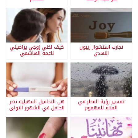
تجارب استشوار ريبون
كيف اخلي زوجي يراضيني
النهدي
ناعمه الهاشمي
تفسير رؤية المطر في
هل التحاميل المهبليه تضر
المنام للمهموم
الحامل في الشهور الاولى