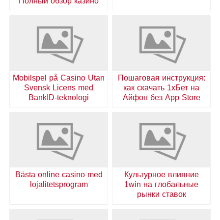
Полный обзор казино
Mobilspel på Casino Utan
Пошаговая инструкция:
Svensk Licens med
как скачать 1хБет на
BankID-teknologi
Айфон без App Store
Bästa online casino med
Культурное влияние
lojalitetsprogram
1win на глобальные
рынки ставок