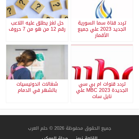
تردد قناة سما السورية
حل لغز يطلق عليه اللاعب
الجديد 2023 علي جميع
رقم 12 من هو من 7 حروف
الأقمار
تردد قنوات ام بي سي
شغالات اندونيسيات
الجديدة MBC 2023 علي
بالشهر في الدمام
نايل سات
جميع الحقوق محفوظة 2026 © حلم العرب
القلعة نيوز
مجلة الموكب