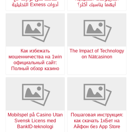
أيهما يناسبك أكثر؟
أدوات Exness التحليلية
Как избежать
The Impact of Technology
мошенничества на 1win
on Nätcasinon
официальный сайт:
Полный обзор казино
Mobilspel på Casino Utan
Пошаговая инструкция:
Svensk Licens med
как скачать 1хБет на
BankID-teknologi
Айфон без App Store