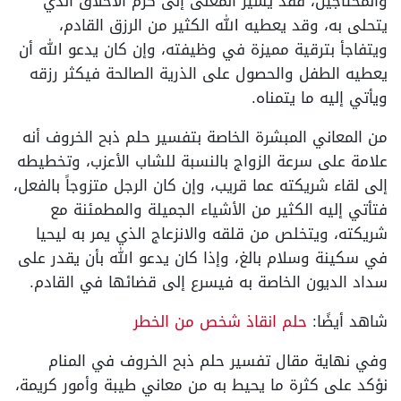
والمحتاجين، فقد يشير المعنى إلى كرم الأخلاق الذي
يتحلى به، وقد يعطيه الله الكثير من الرزق القادم،
ويتفاجأ بترقية مميزة في وظيفته، وإن كان يدعو الله أن
يعطيه الطفل والحصول على الذرية الصالحة فيكثر رزقه
ويأتي إليه ما يتمناه.
من المعاني المبشرة الخاصة بتفسير حلم ذبح الخروف أنه
علامة على سرعة الزواج بالنسبة للشاب الأعزب، وتخطيطه
إلى لقاء شريكته عما قريب، وإن كان الرجل متزوجاً بالفعل،
فتأتي إليه الكثير من الأشياء الجميلة والمطمئنة مع
شريكته، ويتخلص من قلقه والانزعاج الذي يمر به ليحيا
في سكينة وسلام بالغ، وإذا كان يدعو الله بأن يقدر على
سداد الديون الخاصة به فيسرع إلى قضائها في القادم.
شاهد أيضًا:
حلم انقاذ شخص من الخطر
وفي نهاية مقال تفسير حلم ذبح الخروف في المنام
نؤكد على كثرة ما يحيط به من معاني طيبة وأمور كريمة،