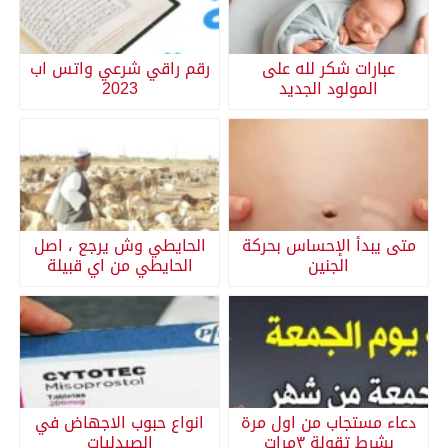
عبارات شكر لله على
رقم راقي شرعي واتس اب
المولود الجديد
2023
متى يبدأ الإحساس بحركة
الحايطي وش يرجع ، اصل
الجنين
الحايطي من اي قبيلة
دعاء مستجاب من اول مرة
انواع حبوب الاجهاض في
بشرط تقولة ٣مرات
الصيدليات