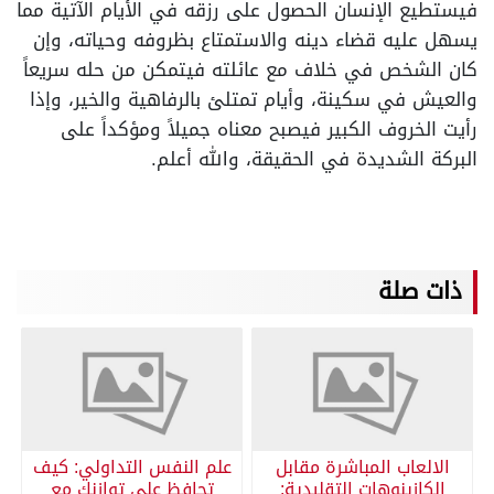
فيستطيع الإنسان الحصول على رزقه في الأيام الآتية مما
يسهل عليه قضاء دينه والاستمتاع بظروفه وحياته، وإن
كان الشخص في خلاف مع عائلته فيتمكن من حله سريعاً
والعيش في سكينة، وأيام تمتلئ بالرفاهية والخير، وإذا
رأيت الخروف الكبير فيصبح معناه جميلاً ومؤكداً على
البركة الشديدة في الحقيقة، والله أعلم.
ذات صلة
الالعاب المباشرة مقابل
علم النفس التداولي: كيف
الكازينوهات التقليدية:
تحافظ على توازنك مع