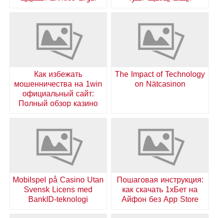
Как избежать
The Impact of Technology
мошенничества на 1win
on Nätcasinon
официальный сайт:
Полный обзор казино
Mobilspel på Casino Utan
Пошаговая инструкция:
Svensk Licens med
как скачать 1хБет на
BankID-teknologi
Айфон без App Store