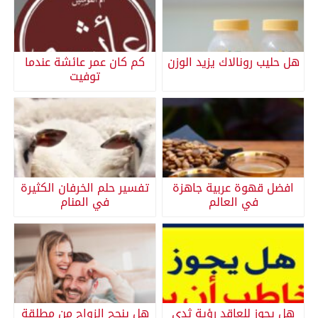
هل حليب رونالاك يزيد الوزن
كم كان عمر عائشة عندما
توفيت
افضل قهوة عربية جاهزة
تفسير حلم الخرفان الكثيرة
في العالم
في المنام
هل يجوز للعاقد رؤية ثدي
هل ينجح الزواج من مطلقة