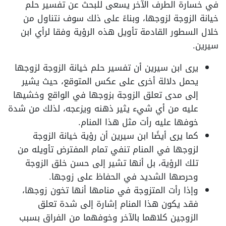
في خسارة الطرف الآخر يسعى للبحث عن تفسير حلم
خيانة الزوجة لزوجها، وبناءً على ذلك سوف نتناول من
خلال السطور القادمة تأويل هذه الرؤية وفقا لرأي ابن
سيرين.
يرى ابن سيرين أن تفسير حلم خيانة الزوجة لزوجها
يحمل دلالة أخرى على عكس المتوقع، حيث يشير
إلى مدى تعلق الزوجة بزوجها في الواقع وخشيها
عليه من أي شيء يثير ذهنه ويزعجه، لذلك من شدة
خوفها عليه رأت مثل هذا المنام.
كما يرى أيضًا ابن سيرين أن رؤية خيانة الزوجة
لزوجها في المنام تنفي تمام المفترض تأويله من
تلك الرؤية، بل أنها تشير إلى حسن خلق الزوجة
وحرصها الشديد في الحفاظ على زوجها.
وإذا رأت المتزوجة في منامها أنها تخون زوجها،
فقد يكون هذا المنام إشارة إلى شدة تعلق
الزوجين كلاهما بالآخر وخوفهما من الفراق بسبب