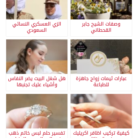
وصفات الشيح جابر
الزي العسكري النسائي
القحطاني
السعودي
عبارات ثيمات زواج جاهزة
هل شغل البيت يضر النفاس
للطباعة
وأشياء عليك تجنبها
كيفية تركيب اظافر اكريليك
تفسير حلم لبس خاتم ذهب