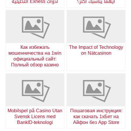
أيهما يناسبك أكثر؟
أدوات Exness التحليلية
Как избежать
The Impact of Technology
мошенничества на 1win
on Nätcasinon
официальный сайт:
Полный обзор казино
Mobilspel på Casino Utan
Пошаговая инструкция:
Svensk Licens med
как скачать 1хБет на
BankID-teknologi
Айфон без App Store