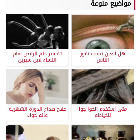
مواضيع منوعة
هل العين تسبب نفور
تفسير حلم الرقص امام
الناس
النساء لابن سيرين
متى استخدم الخوا جوا
علاج صداع الدورة الشهرية
للخياطه
عالم حواء