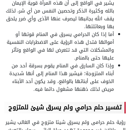
يشير في الواقع إلى أن هذه المرأة قوية الإيمان
بالله وكثيرة الذكر وتحصين النفس من أي شر، لذلك
يقف الله بجانبها ليصرف عنها الأذى وأي ضرر يلحق
بها وبعائلتها.
أما إذا كان الحرامي يسرق في المنام قوتها أو
أموالها فتدل هذه الرؤية على الاضطرابات النفسية
والمشكلات التي قد تتعرض لها في الواقع وتأثر
عليها حتى بالمنام.
وإذا كان السارق في المنام يقوم بسرقة أحد من
أبناء المتزوجة؛ فيشير هذا المنام إلى أنها شديدة
الخوف على أبنائها بالواقع، وقد يكون أحد الأبناء
مريض لذلك ذهنها مشغول دائما فيه.
تفسير حلم حرامي ولم يسرق شيئ
للمتزوج
رؤية حلم حرامى ولم يسرق شيئا متزوج في الغالب يشير
إلى دلالات غير محمودة تهدد حياة الرائي، سواء بالتعرض