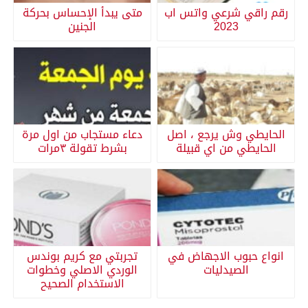
رقم راقي شرعي واتس اب
متى يبدأ الإحساس بحركة
2023
الجنين
الحايطي وش يرجع ، اصل
دعاء مستجاب من اول مرة
الحايطي من اي قبيلة
بشرط تقولة ٣مرات
انواع حبوب الاجهاض في
تجربتي مع كريم بوندس
الصيدليات
الوردي الاصلي وخطوات
الاستخدام الصحيح