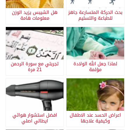
بحث الحركة المتسارعة جاهز
هل الشيبس يزيد الوزن
للطباعة والتسليم
معلومات هامة
لماذا جعل الله الولادة
تجربتي مع سورة الرحمن
مؤلمة
21 مرة
اعراض الحسد عند الاطفال
افضل استشوار هوائي
وكيفية علاجها
ايطالي اصلي