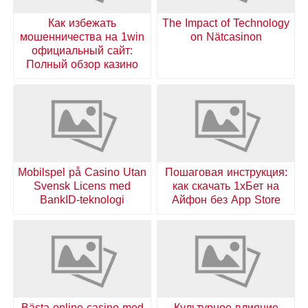
Как избежать
The Impact of Technology
мошенничества на 1win
on Nätcasinon
официальный сайт:
Полный обзор казино
Mobilspel på Casino Utan
Пошаговая инструкция:
Svensk Licens med
как скачать 1хБет на
BankID-teknologi
Айфон без App Store
Bästa online casino med
Культурное влияние