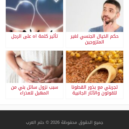
حكم الخيال الجنسي لغير
تأثير كلمة اه على الرجل
المتزوجين
تجربتي مع بذور القطونا
سبب نزول سائل بني من
للقولون والآثار الجانبية
المهبل للعذراء
جميع الحقوق محفوظة 2026 © حلم العرب