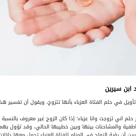
د ابن سيرين
أويل في حلم الفتاة العزباء بأنها تتزوج، ويقول أن تفسير هذا
لم اني تزوجت وانا عزباء؛ إذا كان الزوج غير معروف بالنسبة 
فية والمشاحنات بينها وبين خطيبها الحالي، وقد تؤول بهما 
ن أن رؤية الزواج في المنام للفتاة العزباء تحمل معها دلالا