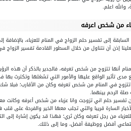
 والله اعلم.
باء من شخص اعرفه
السابقة إلى تفسير حلم الزواج في المنام للعزباء، بالإضافة إ
ينا إذن أن نتناول من خلال السطور القادمة تفسير الزواج ف
المنام أنها تتزوج من شخص تعرفه، فالجدير بالذكر أن هذه الرؤي
مدى تأثير الواقع عليها والأمور التي تشغلها وتكترث بها في
نها تتزوج في المنام من شخص تعرفه وكان من الأقارب؛ فبلا شك
 صلة الرحم بينهما.
أن تفسير حلم اني تزوجت وانا عزباء من شخص أعرفه وكانت م
خبار السارة قريبا والتي تجلب معها الخير والفرحة على قلب ه
للعزباء من رجل تعرفه وكان ثري؛ فهذا قد يكون إشارة إلى الت
ماعي أفضل ووظيفة أفضل، وما إلى ذللك.