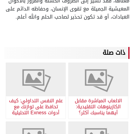
معناها، فقد تشير إلى الظروف الحسنة والمرور بالأحوال
المعيشية الجميلة مع تقوى الإنسان، وحفاظه الدائم على
العبادات، أو قد تكون تحذير لصاحب الحلم والله أعلم.
ذات صلة
الالعاب المباشرة مقابل
علم النفس التداولي: كيف
الكازينوهات التقليدية:
تحافظ على توازنك مع
أيهما يناسبك أكثر؟
أدوات Exness التحليلية