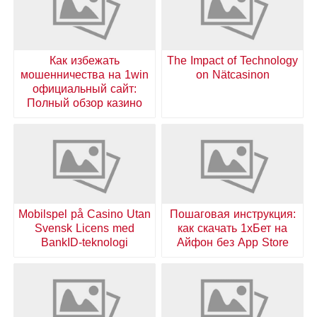
Как избежать
The Impact of Technology
мошенничества на 1win
on Nätcasinon
официальный сайт:
Полный обзор казино
Mobilspel på Casino Utan
Пошаговая инструкция:
Svensk Licens med
как скачать 1хБет на
BankID-teknologi
Айфон без App Store