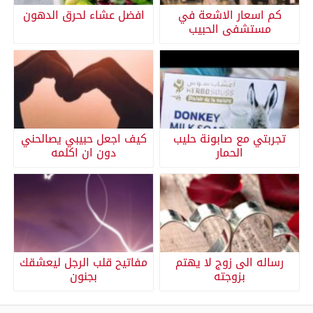
كم اسعار الاشعة في
افضل عشاء لحرق الدهون
مستشفى الحبيب
تجربتي مع صابونة حليب
كيف اجعل حبيبي يصالحني
الحمار
دون ان اكلمه
رساله الى زوج لا يهتم
مفاتيح قلب الرجل ليعشقك
بزوجته
بجنون