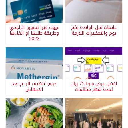
علامات قبل الولاده بكم
عيوب فيزا تسوق الراجحي
يوم والتحضيرات اللازمة
وطريقة طلبها او الغاءها
2023
افضل عرض سوا 75 ريال
حبوب تنظيف الرحم بعد
لمدة شهر مكالمات
الاجهاض