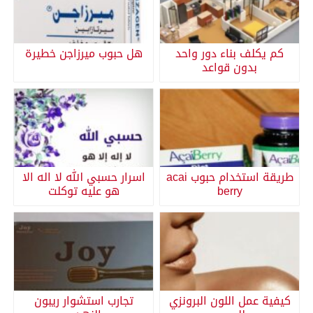
كم يكلف بناء دور واحد
هل حبوب ميرزاجن خطيرة
بدون قواعد
طريقة استخدام حبوب acai
اسرار حسبي الله لا اله الا
berry
هو عليه توكلت
كيفية عمل اللون البرونزي
تجارب استشوار ريبون