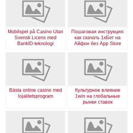
Mobilspel på Casino Utan
Пошаговая инструкция:
Svensk Licens med
как скачать 1хБет на
BankID-teknologi
Айфон без App Store
Bästa online casino med
Культурное влияние
lojalitetsprogram
1win на глобальные
рынки ставок