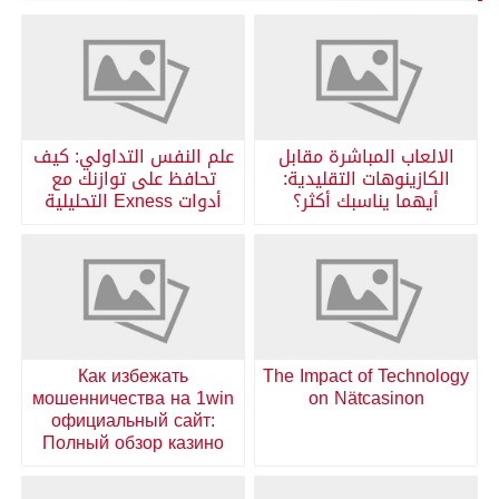
الالعاب المباشرة مقابل
علم النفس التداولي: كيف
الكازينوهات التقليدية:
تحافظ على توازنك مع
أيهما يناسبك أكثر؟
أدوات Exness التحليلية
Как избежать
The Impact of Technology
мошенничества на 1win
on Nätcasinon
официальный сайт:
Полный обзор казино