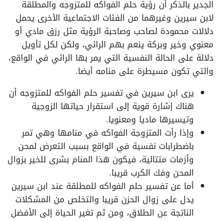
الجدير بالذكر أن رؤية حلم الفواكه للمتزوجه والمطلقة
لابن سيرين وغيرهما من الفئات الاجتماعية الأخرى يحمل
دلالات محمودة لصاحب وصاحبة الرؤية مثل رزق مادي أو
معنوي وخير وبركة ينعم بهم الرائي، ولكن لكل تأويل
دلالة على الحالة النفسية التي يمر بها الرائي في الواقع،
والتي تكون مسيطرة على منامه أيضا.
يرى ابن سيرين في تفسير حلم الفواكه للمتزوجه أن
هناك إشارة قوية إلى استقرار حياتها الزوجية
وتيسيرها ماديا ومعنويا.
وإذا رأت المتزوجة الفواكه في منامها وهي تمر
باضطرابات نفسية في الواقع بسبب التعرض لمحن
وأزمات متتالية، فيكون هذا المنام بشرى للخير بزوال
المحن وفك الكرب قريبا.
أما عن تفسير حلم الفواكه للمطلقة عند ابن سيرين
يدل على زوال الحزن قريبا والتخلص من المشكلات
الناتجة عن الطلاق، ومن ثم تغير الحياة إلى الأفضل