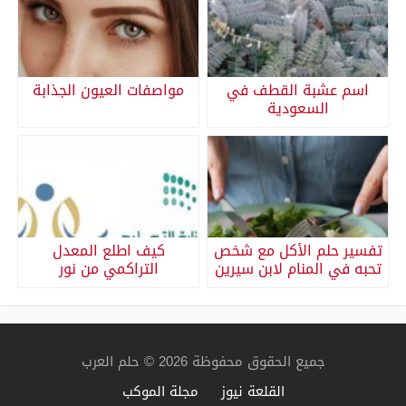
اسم عشبة القطف في
مواصفات العيون الجذابة
السعودية
تفسير حلم الأكل مع شخص
كيف اطلع المعدل
تحبه في المنام لابن سيرين
التراكمي من نور
جميع الحقوق محفوظة 2026 © حلم العرب
القلعة نيوز
مجلة الموكب