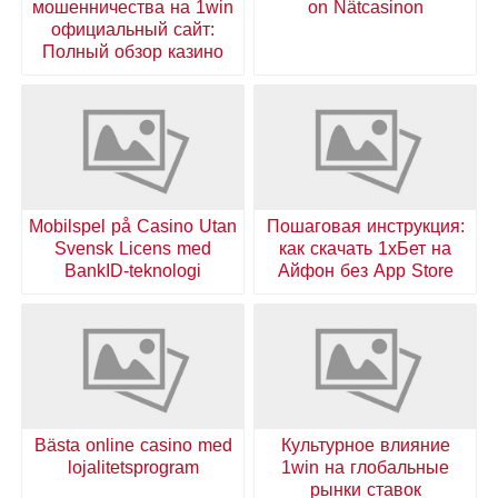
мошенничества на 1win
on Nätcasinon
официальный сайт:
Полный обзор казино
Mobilspel på Casino Utan
Пошаговая инструкция:
Svensk Licens med
как скачать 1хБет на
BankID-teknologi
Айфон без App Store
Bästa online casino med
Культурное влияние
lojalitetsprogram
1win на глобальные
рынки ставок