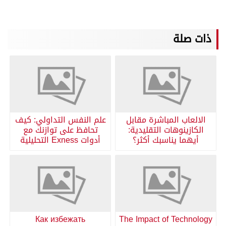
ذات صلة
الالعاب المباشرة مقابل
علم النفس التداولي: كيف
الكازينوهات التقليدية:
تحافظ على توازنك مع
أيهما يناسبك أكثر؟
أدوات Exness التحليلية
Как избежать
The Impact of Technology