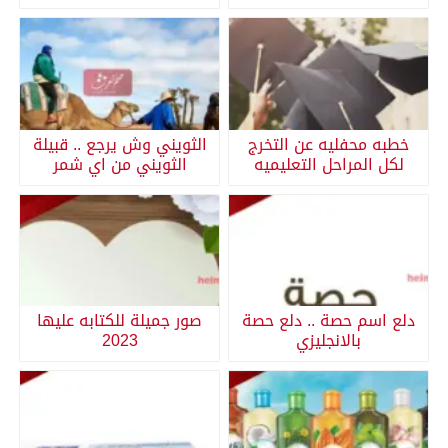
خطبه محفليه عن التخرج
الثويني وش يرجع .. قبيلة
لكل المراحل التعليميه
الثويني من اي شمر
دلع اسم حصة .. دلع حصة
صور جميلة للكتابه عليها
بالانجليزي
2023