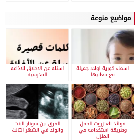
مواضيع منوعة
اسماء كورية اولاد جميلة
اسئله عن الاخلاق للاذاعه
مع معانيها
المدرسيه
فوائد العنزروت للحمل
الفرق بين سونار البنت
وطريقة استخدامه في
والولد في الشهر الثالث
المنزل