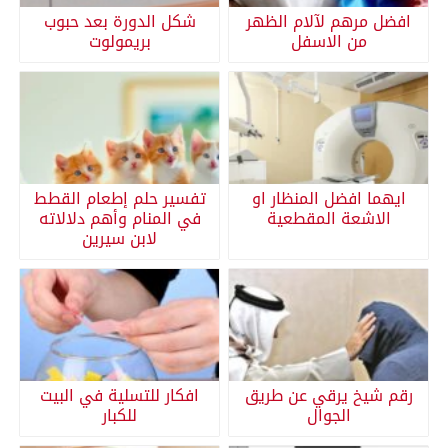
افضل مرهم لآلام الظهر
شكل الدورة بعد حبوب
من الاسفل
بريمولوت
ايهما افضل المنظار او
تفسير حلم إطعام القطط
الاشعة المقطعية
في المنام وأهم دلالاته
لابن سيرين
رقم شيخ يرقي عن طريق
افكار للتسلية في البيت
الجوال
للكبار