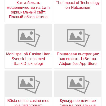
Как избежать
The Impact of Technology
мошенничества на 1win
on Nätcasinon
официальный сайт:
Полный обзор казино
Mobilspel på Casino Utan
Пошаговая инструкция:
Svensk Licens med
как скачать 1хБет на
BankID-teknologi
Айфон без App Store
Bästa online casino med
Культурное влияние
lojalitetsprogram
1win на глобальные