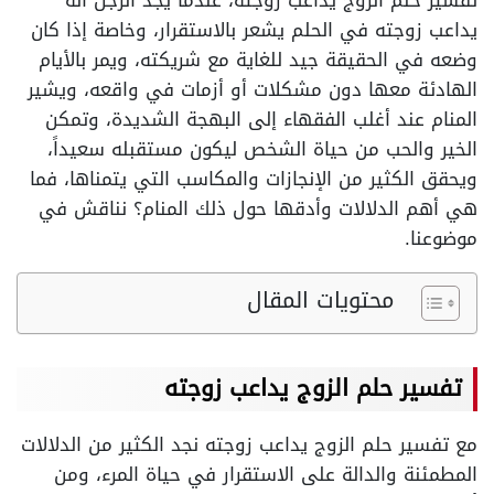
تفسير حلم الزوج يداعب زوجته، عندما يجد الرجل أنه
يداعب زوجته في الحلم يشعر بالاستقرار، وخاصة إذا كان
وضعه في الحقيقة جيد للغاية مع شريكته، ويمر بالأيام
الهادئة معها دون مشكلات أو أزمات في واقعه، ويشير
المنام عند أغلب الفقهاء إلى البهجة الشديدة، وتمكن
الخير والحب من حياة الشخص ليكون مستقبله سعيداً،
ويحقق الكثير من الإنجازات والمكاسب التي يتمناها، فما
هي أهم الدلالات وأدقها حول ذلك المنام؟ نناقش في
موضوعنا.
محتويات المقال
تفسير حلم الزوج يداعب زوجته
مع تفسير حلم الزوج يداعب زوجته نجد الكثير من الدلالات
المطمئنة والدالة على الاستقرار في حياة المرء، ومن