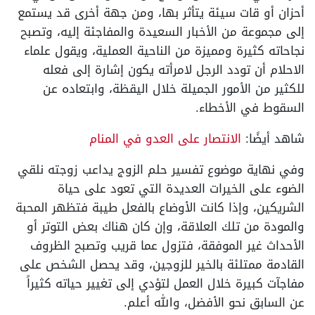
أحزان أو قات سيئة يتأثر بها، ومن جهة أخرى قد يستمع
إلى مجموعة من الأخبار السعيدة والمفاجئة إليه، وتصبح
نجاحاته كثيرة ومميزة من الناحية العملية، ويقول علماء
الاحلام أن تودد الرجل لامرأته يكون إشارة إلى فعله
للكثير من الأمور الجميلة خلال اليقظة، وابتعاده عن
السقوط في الأخطاء.
شاهد أيضًا:
الانتصار على العدو في المنام
وفي نهاية موضوع تفسير حلم الزوج يداعب زوجته نلقي
الضوء على الخيرات العديدة التي تعود على حياة
الشريكين، وإذا كانت الأوضاع بالفعل طيبة فتظهر المحبة
والمودة من تلك العلاقة، وإن كان هناك بعض التوتر أو
الأحداث غير الموفقة، فتزول عما قريب وتصبح الظروف
القادمة ممتلئة بالخير للزوجين، وقد يحصل الشخص على
مفاجآت كبيرة خلال العمل لتؤدي إلى تغيير حياته كثيراً
عن السابق نحو الأفضل، والله أعلم.