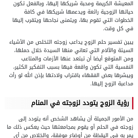
المعيشة الكريمة ومحبة شريكها إليها، وبالفعل تكون
حياتها الزوجية رائعة ويدعمها شريكها في كافة
الخطوات التي تقوم بها، ويتمنى نجاحها ويتقرب إليها
في كل وقت.
يبين تفسير حلم الزوج يداعب زوجته التخلص من الأشياء
السيئة والآلام التي تعاني منها السيدة خلال حملها،
ومن المتوقع أيضا أن تبتعد عنها الأزمات والمتاعب
النفسية التي تكون واقعة فيها بسبب التفكير الكثير،
ويبشرها بعض الفقهاء باقتراب ولادتها بإذن الله لو رأت
مداعبة الزوج إليها.
رؤية الزوج يتودد لزوجته في المنام
من الأمور الجميلة أن يشاهد الشخص أنه يتودد إلى
زوجته في الحلم أو يقوم بمجامعتها حيث يعكس ذلك ما
يمر به في اليقظة من أوضاع موفقة، والخلاص من أي