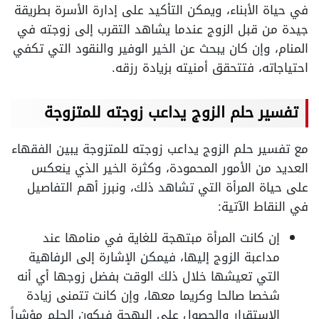
في حياة الأبناء، ويمكن التأكيد على إدارة الأسرة بطريقة
جيدة من قبل الزوج عندما يشاهد التقرب إلى زوجته في
المنام، وإن كان يبحث عن الخير الوفير والنقود التي تكفي
احتياجاته، فتتحقق أمنيته بزيادة رزقه.
تفسير حلم الزوج يداعب زوجته للمتزوجة
مع تفسير حلم الزوج يداعب زوجته للمتزوجة يبين الفقهاء
العديد من الأمور المحمودة، وكثرة الخير الذي ينعكس
على حياة المرأة التي تشاهد ذلك، ونبرز أهم التفاصيل
في النقاط الآتية:
إن كانت المرأة مبتهجة للغاية في منامها عند
مداعبة الزوج إليها، فيمكن الإشارة إلى الرفاهية
التي تعيشها خلال ذلك الوقت بفضل زوجها أي أنه
شخصا صالحا وكريما معها، وإن كانت تتمنى زيادة
الاستقرار والحصول على البهجة فيكون الحلم مؤشراً