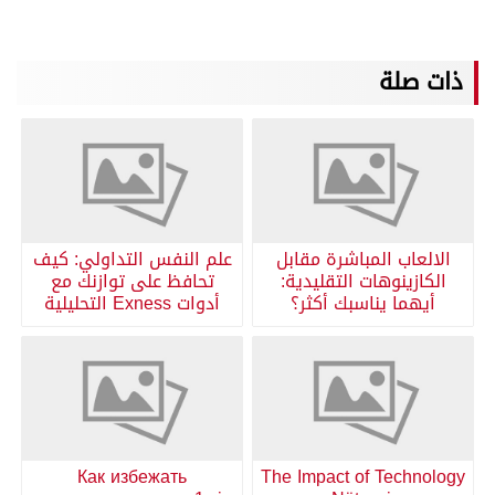
ذات صلة
الالعاب المباشرة مقابل
علم النفس التداولي: كيف
الكازينوهات التقليدية:
تحافظ على توازنك مع
أيهما يناسبك أكثر؟
أدوات Exness التحليلية
Как избежать
The Impact of Technology