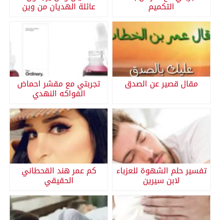
التكميم
عائلة الهديان من وين
مقال قصير عن الصدق
تجربتي مع مقشر احماض
الفواكه النهدي
تفسير حلم الشهوة للعزباء
كم عمر هند القحطاني
لابن سيرين
الحقيقي