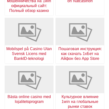
мошенничества на 1win
on Nätcasinon
официальный сайт:
Полный обзор казино
Mobilspel på Casino Utan
Пошаговая инструкция:
Svensk Licens med
как скачать 1хБет на
BankID-teknologi
Айфон без App Store
Bästa online casino med
Культурное влияние
lojalitetsprogram
1win на глобальные
рынки ставок