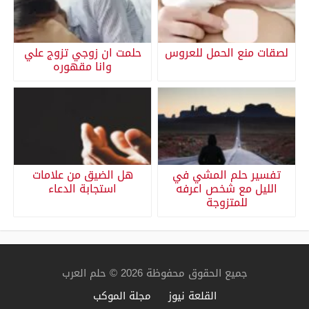
لصقات منع الحمل للعروس
حلمت ان زوجي تزوج علي
وانا مقهوره
تفسير حلم المشي في
هل الضيق من علامات
الليل مع شخص اعرفه
استجابة الدعاء
للمتزوجة
جميع الحقوق محفوظة 2026 © حلم العرب
القلعة نيوز
مجلة الموكب