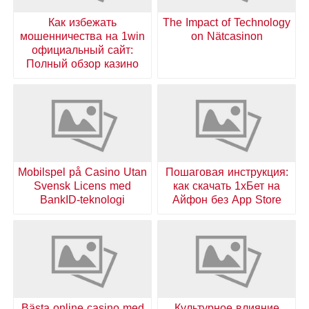
Как избежать
The Impact of Technology
мошенничества на 1win
on Nätcasinon
официальный сайт:
Полный обзор казино
Mobilspel på Casino Utan
Пошаговая инструкция:
Svensk Licens med
как скачать 1хБет на
BankID-teknologi
Айфон без App Store
Bästa online casino med
Культурное влияние