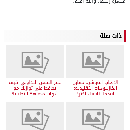
مبشرة إليها، والله أعلم.
ذات صلة
الالعاب المباشرة مقابل
علم النفس التداولي: كيف
الكازينوهات التقليدية:
تحافظ على توازنك مع
أيهما يناسبك أكثر؟
أدوات Exness التحليلية