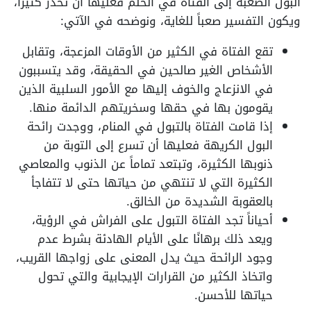
البول الصعبة إلى الفتاة في الحلم فعليها أن تحذر كثيراً،
ويكون التفسير صعباً للغاية، ونوضحه في الآتي:
تقع الفتاة في الكثير من الأوقات المزعجة، وتقابل
الأشخاص الغير صالحين في الحقيقة، وقد يتسببون
في الانزعاج والخوف إليها مع الأمور السلبية الذين
يقومون بها في حقها وسخريتهم الدائمة منها.
إذا قامت الفتاة بالتبول في المنام، ووجدت رائحة
البول الكريهة فعليها أن تسرع إلى التوبة من
ذنوبها الكثيرة، وتبتعد تماماً عن الذنوب والمعاصي
الكثيرة التي لا تنتهي من حياتها حتى لا تتفاجأ
بالعقوبة الشديدة من الخالق.
أحياناً تجد الفتاة التبول على الفراش في الرؤية،
ويعد ذلك برهانًا على الأيام الهادئة بشرط عدم
وجود الرائحة حيث يدل المعنى على زواجها القريب،
واتخاذ الكثير من القرارات الإيجابية والتي تحول
حياتها للأحسن.