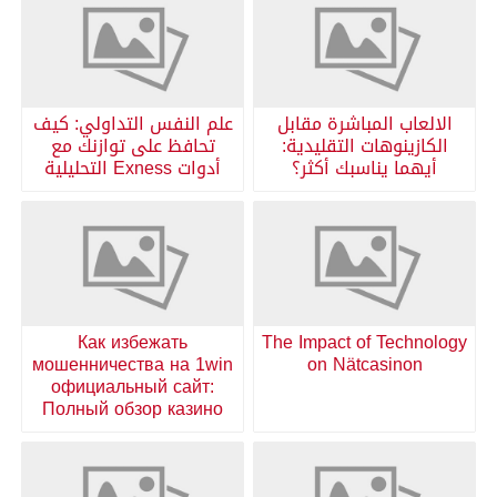
الالعاب المباشرة مقابل
علم النفس التداولي: كيف
الكازينوهات التقليدية:
تحافظ على توازنك مع
أيهما يناسبك أكثر؟
أدوات Exness التحليلية
Как избежать
The Impact of Technology
мошенничества на 1win
on Nätcasinon
официальный сайт:
Полный обзор казино