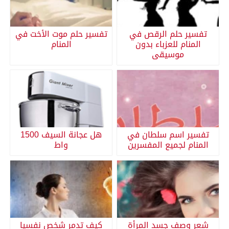
تفسير حلم الرقص في
تفسير حلم موت الأخت في
المنام للعزباء بدون
المنام
موسيقى
تفسير اسم سلطان في
هل عجانة السيف 1500
المنام لجميع المفسرين
واط
شعر وصف جسد المرأة
كيف تدمر شخص نفسيا