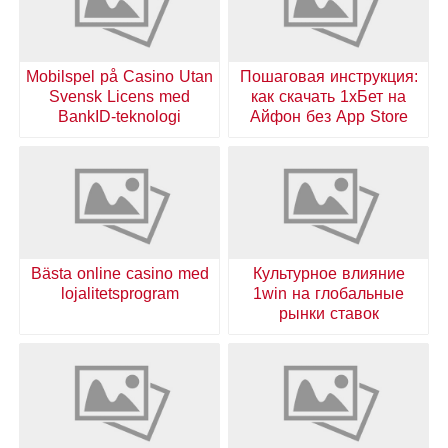
Mobilspel på Casino Utan
Пошаговая инструкция:
Svensk Licens med
как скачать 1хБет на
BankID-teknologi
Айфон без App Store
Bästa online casino med
Культурное влияние
lojalitetsprogram
1win на глобальные
рынки ставок