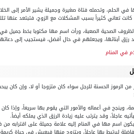
 في الحلم، وتحمله فتاة صغيرة وجميلة يشير الأمر إلى الخلا
ن كانت تعاني كثيراً بسبب المشكلات مع الزوج، فتبتعد عنها تل
لظروف الصحية الصعبة، ورأت اسم مها مكتوبا بخط جميل في 
زيد رزق أبنائها، ويجعلهم في حال أفضل، فيستجيب إلى دعائها 
م في المنام
ل
ن الرموز الحسنة للرجل سواء كان متزوجا أو لا، وإن كان يبحث
ة، وينجح في أعماله والأمور التي يقوم بها سريعاً، وإذا كا
ه عاجلاً، وقد يترتب عليه زيادة الرزق الذي يملكه أيضاً.
فيكون اسم مها في المنام إليه علامة جميلة على اقترابه من فت
فاضلة ليرتبط بها عاجلاً، ويتزوج منها فيعيش في حياة كريمة.