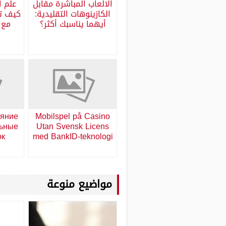
الالعاب المباشرة مقابل
علم ا
الكازينوهات التقليدية:
كيف تح
أيهما يناسبك أكثر؟
ияние
Mobilspel på Casino
льные
Utan Svensk Licens
ок
med BankID-teknologi
مواضيع منوعة