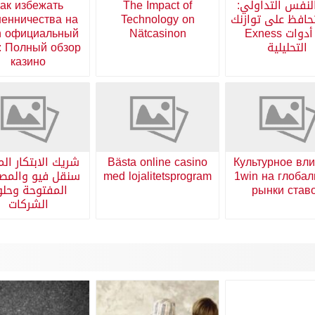
لنفس التداولي:
The Impact of
ак избежать
افظ على توازنك
Technology on
енничества на
مع أدوات Exness
Nätcasinon
n официальный
التحليلية
: Полный обзор
казино
Культурное вл
Bästa online casino
شريك الابتكار الم
1win на глоба
med lojalitetsprogram
سنقل فيو والمص
рынки став
المفتوحة وحل
الشركات