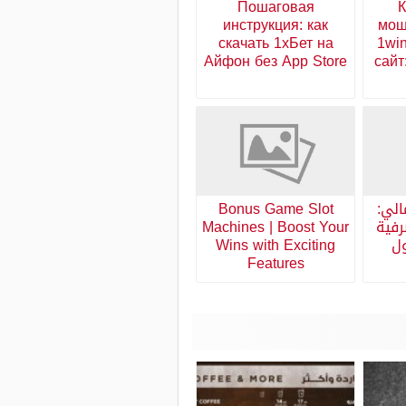
Пошаговая
К
инструкция: как
мош
скачать 1хБет на
1wi
Айфон без App Store
сайт
الي:
Bonus Game Slot
رفية
Machines | Boost Your
ول
Wins with Exciting
Features