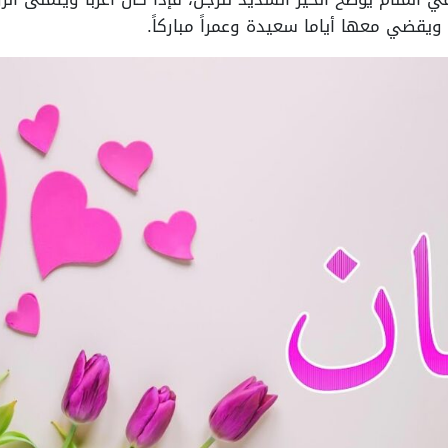
ويقضي معها أياما سعيدة وعمراً مباركاً.