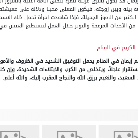
ان قد يكون بشرى قريبة للمرء بتحلى أيامه الآتية بالسرور ال
ة بينه وبين زوجته، فيكون المعنى محببا ودلالة على معيشته ا
الكثير من الرموز الجميلة، فإذا شاهدت امرأة تحمل ذلك الاسم
ص من الأحداث المزعجة والتوتر خلال العمل لتستطيع العيش 
الكريم في المنام
 إيمان في المنام يحمل التوفيق الشديد في الظروف والأمور،
الاستقرار عاجلاً، ويتخلص من الكرب والابتلاءات الشديدة، وإن 
لسعيد، والنعيم برزق الله والنجاح المقرب إليك، والله أعلم.