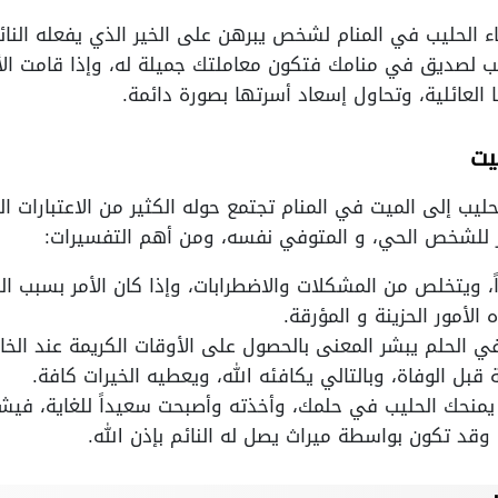
ء الحليب في المنام لشخص يبرهن على الخير الذي يفعله النا
ب لصديق في منامك فتكون معاملتك جميلة له، وإذا قامت الأم ب
العائلية، وتحاول إسعاد أسرتها بصورة دائمة.
يت
ليب إلى الميت في المنام تجتمع حوله الكثير من الاعتبارات الس
ز للشخص الحي، و المتوفي نفسه، ومن أهم التفسيرات:
اً، ويتخلص من المشكلات والاضطرابات، وإذا كان الأمر بسبب
لأمور الحزينة و المؤرقة.
في الحلم يبشر المعنى بالحصول على الأوقات الكريمة عند الخ
قبل الوفاة، وبالتالي يكافئه الله، ويعطيه الخيرات كافة.
منحك الحليب في حلمك، وأخذته وأصبحت سعيداً للغاية، فيشير
وقد تكون بواسطة ميراث يصل له النائم بإذن الله.