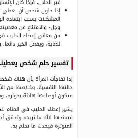
غير الحلال، فإذا كان الإنس
إذا حاول شخص أن يعطي الح
المشكلات بسبب ابتعاده الوا
وجل- والامتناع عن معصيته.
من معاني إعطاء الحليب في ا
للغاية، ويفعل الخير دائما،
تفسير حلم شخص يعطيني 
إذا تفاجأت المرأة بأن هناك شخص
حالتها النفسية، وخلاصها من الأس
فتكون أوضاعها هانئة بجواره، وبع
يشير إعطاء الحليب في المنام للم
فيمنحها الله ما تريده وتحقق أح
المتوترة فيحدث ما تحلم به.