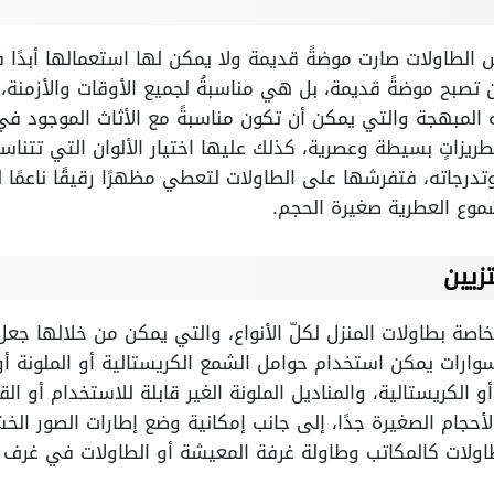
لطاولات صارت موضةً قديمة ولا يمكن لها استعمالها أبدًا في
لن تصبح موضةً قديمة، بل هي مناسبةُ لجميع الأوقات والأزمنة،
نه المبهجة والتي يمكن أن تكون مناسبةً مع الأثاث الموجود في
طريزاتٍ بسيطة وعصرية، كذلك عليها اختيار الألوان التي تتنا
 وتدرجاته، فتفرشها على الطاولات لتعطي مظهرًا رقيقًا ناعمً
وع العطرية صغيرة الحجم.
زيين
اصة بطاولات المنزل لكلّ الأنواع، والتي يمكن من خلالها جعل 
ارات يمكن استخدام حوامل الشمع الكريستالية أو الملونة أو
الكريستالية، والمناديل الملونة الغير قابلة للاستخدام أو الق
لأحجام الصغيرة جدًا، إلى جانب إمكانية وضع إطارات الصور الخش
لطاولات كالمكاتب وطاولة غرفة المعيشة أو الطاولات في غرف ا