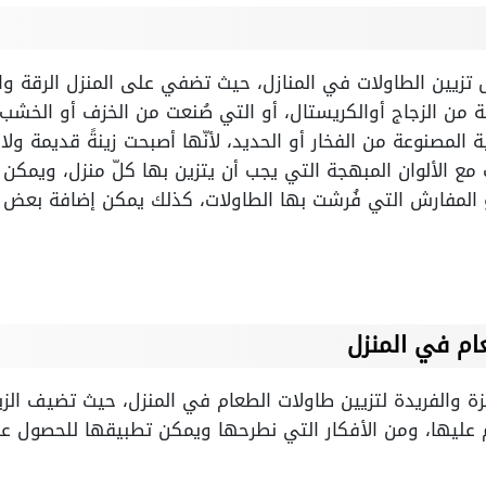
ل تزيين الطاولات في المنازل، حيث تضفي على المنزل الرقة و
ة من الزجاج أوالكريستال، أو التي صُنعت من الخزف أو الخشب، 
 المصنوعة من الفخار أو الحديد، لأنّها أصبحت زينةً قديمة ول
مع الألوان المبهجة التي يجب أن يتزين بها كلّ منزل، ويمكن اخ
أو المفارش التي فُرشت بها الطاولات، كذلك يمكن إضافة بع
عام في المنزل
ميزة والفريدة لتزيين طاولات الطعام في المنزل، حيث تضيف الزي
م عليها، ومن الأفكار التي نطرحها ويمكن تطبيقها للحصول عل