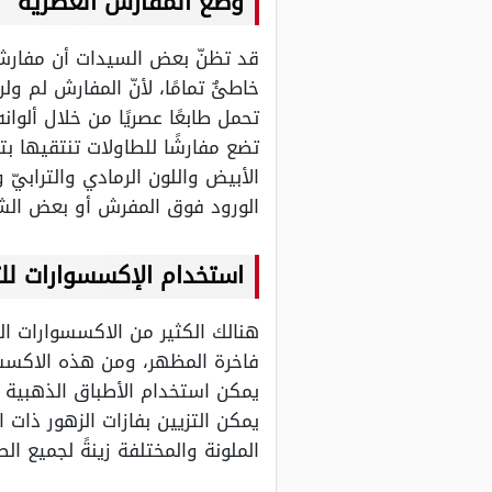
وضع المفارش العصرية
قد تظنّ بعض السيدات أن مفارش ا
خاطئٌ تمامًا، لأنّ المفارش لم و
تحمل طابعًا عصريًا من خلال ألوا
تضع مفارشًا للطاولات تنتقيها بت
الأبيض واللون الرمادي والترابيّ
الورود فوق المفرش أو بعض الشم
استخدام الإكسسوارات للت
هنالك الكثير من الاكسسوارات الخ
فاخرة المظهر، ومن هذه الاكسسو
يمكن استخدام الأطباق الذهبية أو 
يمكن التزيين بفازات الزهور ذات ا
الملونة والمختلفة زينةً لجميع ا