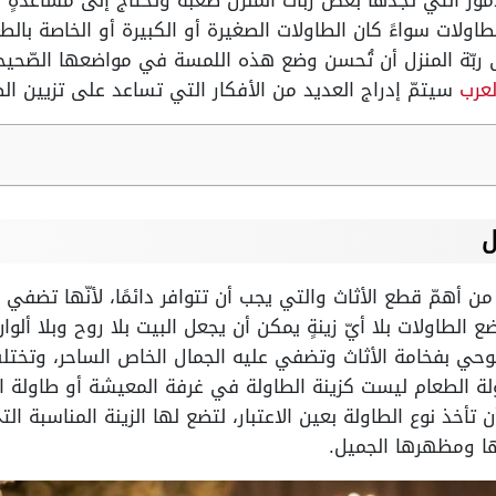
مور التي تجدها بعض ربّات المنزل صعبةً وتحتاج إلى مساعدةٍ 
طاولات سواءً كان الطاولات الصغيرة أو الكبيرة أو الخاصة با
 ربّة المنزل أن تُحسن وضع هذه اللمسة في مواضعها الصّحيح
لعرب
سيتمّ إدراج العديد من الأفكار التي تساعد على تزيين ال
ل
ن أهمّ قطع الأثاث والتي يجب أن تتوافر دائمًا، لأنّها تضفي على
 الطاولات بلا أيّ زينةٍ يمكن أن يجعل البيت بلا روح وبلا ألوان،
 توحي بفخامة الأثاث وتضفي عليه الجمال الخاص الساحر، وتختل
ولة الطعام ليست كزينة الطاولة في غرفة المعيشة أو طاولة الم
 تأخذ نوع الطاولة بعين الاعتبار، لتضع لها الزينة المناسبة الت
ها ومظهرها الجميل.