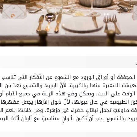
 المجففة أو أوراق الورود مع الشموع من الأفكار التي تناسب 
عيشة الصغيرة منها والكبيرة، لأنّ الورود والشموع تعدّ من ا
الوقت على البيت، ويمكن وضع هذه الزينة في جميع الأيام أو
ر الطبيعية في حال ذبولها، لأنّ ذبول الأزهار يجعل مظهرها غ
رفة طاولاتٍ تحمل نباتاتٍ خضراء غير مزهرة، ومن خلالها ينعم ال
لورود والشموع يجب أن تكون بألوانٍ متناسبةٍ مع ألوان أثاث الب