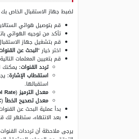
لضبط جهاز الاستقبال الخاص بك ل
قم بتوصيل هوائي الستالاي
تأكد من توجيه الهوائي باتجاه النايل سات (7 درجات غر
قم بتشغيل جهاز الاستقبال
اختر خيار “
البحث عن القنوات
قم بتعيين المعلمات التالية:
تردد القنوات:
يمكنك استخدام أح
استقطاب الإشارة:
استقبالها.
معدل الترميز
(
l Rate
معدل تصحيح الخطأ
(
C
بدأ عملية البحث عن القنوا
بعد الانتهاء، ستظهر لك قائ
يرجى ملاحظة أن ترددات القنوات 