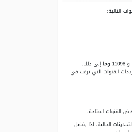
ت التالية:
لمناسب (أفقي H أو عمودي V) وفقًا لترددات القنوات التي ترغب في
رض القنوات المتاحة.
حديثات الحالية، لذا يفضل