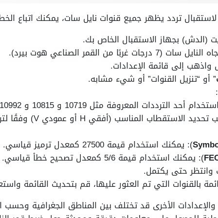
استقبال تردد يظهر جميع قنوات نايل سات، يمكنك اتباع الخطوا
ت (الدش) بجهاز الاستقبال الخاص بك.
بًا من القمر الصناعي هوت بيرد).
 واذهب إلى قائمة الإعدادات.
” أو “تنزيل القنوات” أو شيء مشابه.
د الترددات المعروفة مثل 10719 و 10815 و 10992 و 11096 وما إلى ذلك.
يجب تحديد الاستقطاب ا
Symbo
): يمكنك استخدام قيمة 27500 كمعدل ترميز قياسي.
FE
): يمكنك استخدام قيمة 5/6 كمعدل تصحيح خطأ قياسي.
ت وانتظر حتى يكتمل.
مة بالقنوات التي تم العثور عليها، قم بتحديث القائمة واستع
والإعدادات الأخرى قد تختلف بين المناطق الجغرافية وحسب الت