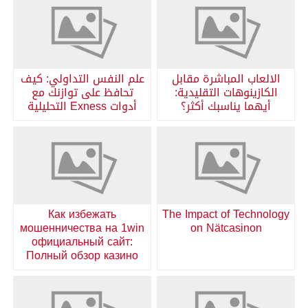
الالعاب المباشرة مقابل
علم النفس التداولي: كيف
الكازينوهات التقليدية:
تحافظ على توازنك مع
أيهما يناسبك أكثر؟
أدوات Exness التحليلية
Как избежать
The Impact of Technology
мошенничества на 1win
on Nätcasinon
официальный сайт:
Полный обзор казино