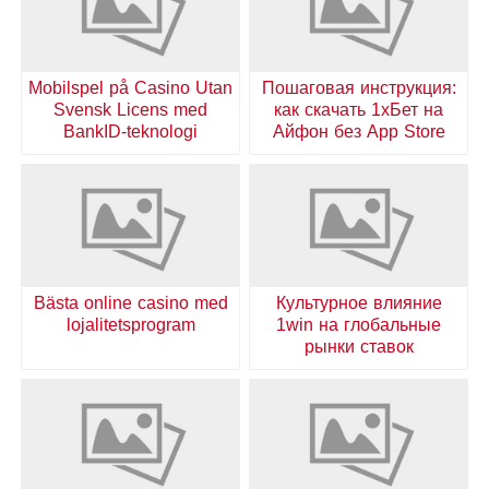
Mobilspel på Casino Utan
Пошаговая инструкция:
Svensk Licens med
как скачать 1хБет на
BankID-teknologi
Айфон без App Store
Bästa online casino med
Культурное влияние
lojalitetsprogram
1win на глобальные
рынки ставок