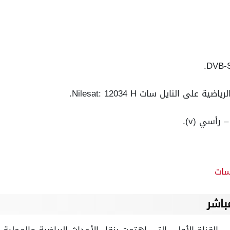
على النايل سات Nilesat: 12034 H.
سات
باشر
ي القناة الأولى التي اهتمت بنقل الأحداث الرياضية والمحلية ف