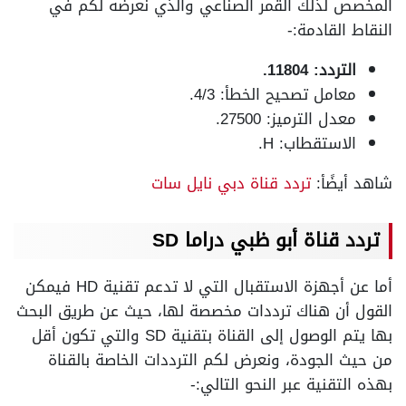
المخصص لذلك القمر الصناعي والذي نعرضه لكم في
النقاط القادمة:-
التردد: 11804.
معامل تصحيح الخطأ: 4/3.
معدل الترميز: 27500.
الاستقطاب: H.
شاهد أيضًأ:
تردد قناة دبي نايل سات
تردد قناة أبو ظبي دراما SD
أما عن أجهزة الاستقبال التي لا تدعم تقنية HD فيمكن
القول أن هناك ترددات مخصصة لها، حيث عن طريق البحث
بها يتم الوصول إلى القناة بتقنية SD والتي تكون أقل
من حيث الجودة، ونعرض لكم الترددات الخاصة بالقناة
بهذه التقنية عبر النحو التالي:-