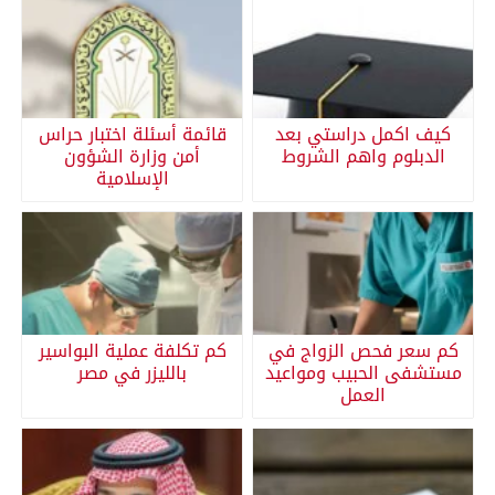
كيف اكمل دراستي بعد
قائمة أسئلة اختبار حراس
الدبلوم واهم الشروط
أمن وزارة الشؤون
الإسلامية
كم سعر فحص الزواج في
كم تكلفة عملية البواسير
مستشفى الحبيب ومواعيد
بالليزر في مصر
العمل