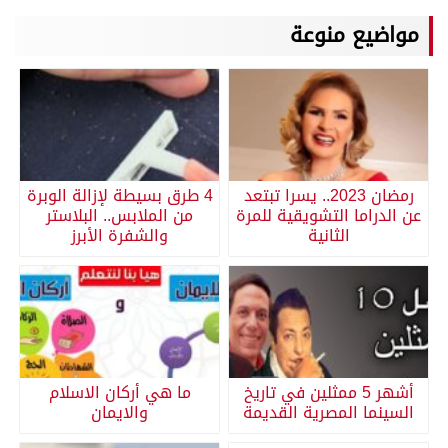
مواضيع منوعة
رمضان 2023.. يسرا تبتعد
4 طرق بسيطة لإزالة الوبرة
عن الدراما التشويقية للمرة
من الملابس.. البلاستر
الثانية
والشفرة الأبرز
أشهر 5 ممثلين في تاريخ
ما هي أركان الاسلام
السينما المصرية القديمة
والايمان