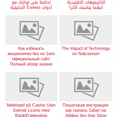
الكازينوهات التقليدية:
تحافظ على توازنك مع
أيهما يناسبك أكثر؟
أدوات Exness التحليلية
Как избежать
The Impact of Technology
мошенничества на 1win
on Nätcasinon
официальный сайт:
Полный обзор казино
Mobilspel på Casino Utan
Пошаговая инструкция:
Svensk Licens med
как скачать 1хБет на
BankID-teknologi
Айфон без App Store