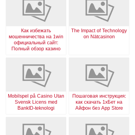
Как избежать
The Impact of Technology
мошенничества на 1win
on Nätcasinon
официальный сайт:
Полный обзор казино
Mobilspel på Casino Utan
Пошаговая инструкция:
Svensk Licens med
как скачать 1хБет на
BankID-teknologi
Айфон без App Store