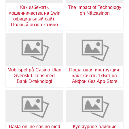
Как избежать
The Impact of Technology
мошенничества на 1win
on Nätcasinon
официальный сайт:
Полный обзор казино
Mobilspel på Casino Utan
Пошаговая инструкция:
Svensk Licens med
как скачать 1хБет на
BankID-teknologi
Айфон без App Store
Bästa online casino med
Культурное влияние