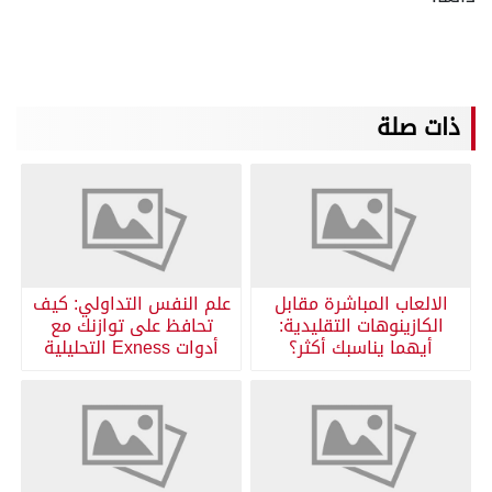
ذات صلة
الالعاب المباشرة مقابل
علم النفس التداولي: كيف
الكازينوهات التقليدية:
تحافظ على توازنك مع
أيهما يناسبك أكثر؟
أدوات Exness التحليلية