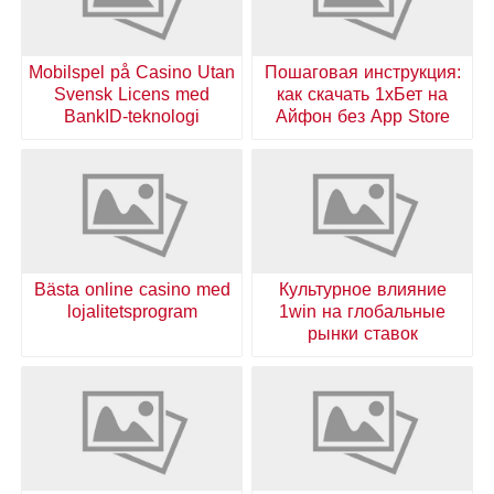
Mobilspel på Casino Utan
Пошаговая инструкция:
Svensk Licens med
как скачать 1хБет на
BankID-teknologi
Айфон без App Store
Bästa online casino med
Культурное влияние
lojalitetsprogram
1win на глобальные
рынки ставок