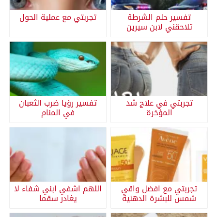
تفسير حلم الشرطة
تجربتي مع عملية الحول
تلاحقني لابن سيرين
تجربتي في علاج شد
تفسير رؤيا ضرب الثعبان
المؤخرة
في المنام
تجربتي مع افضل واقي
اللهم اشفي ابني شفاء لا
شمس للبشرة الدهنية
يغادر سقما