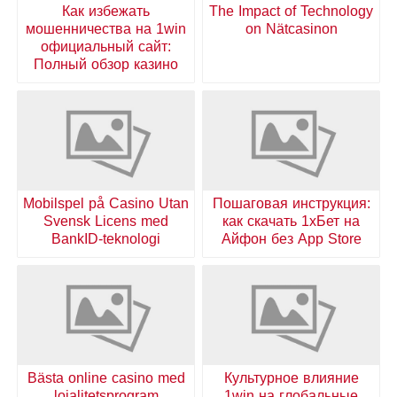
Как избежать
The Impact of Technology
мошенничества на 1win
on Nätcasinon
официальный сайт:
Полный обзор казино
Mobilspel på Casino Utan
Пошаговая инструкция:
Svensk Licens med
как скачать 1хБет на
BankID-teknologi
Айфон без App Store
Bästa online casino med
Культурное влияние
lojalitetsprogram
1win на глобальные