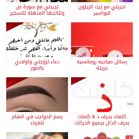
تجربتي مع زيت الزيتون
تجربتي مع سورة ص
للبواسير
ونتائجها المذهلة للتسخير
رسائل صباحيه رومانسيه
دعاء لزوجتي واولادي
جريئه
بالصور
كلمات بحرف ذ & كلمات
رسم الحواجب في المنام
بحرف الذال بجميع الحركات
للعزباء