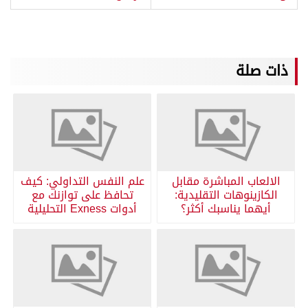
ذات صلة
الالعاب المباشرة مقابل
علم النفس التداولي: كيف
الكازينوهات التقليدية:
تحافظ على توازنك مع
أيهما يناسبك أكثر؟
أدوات Exness التحليلية