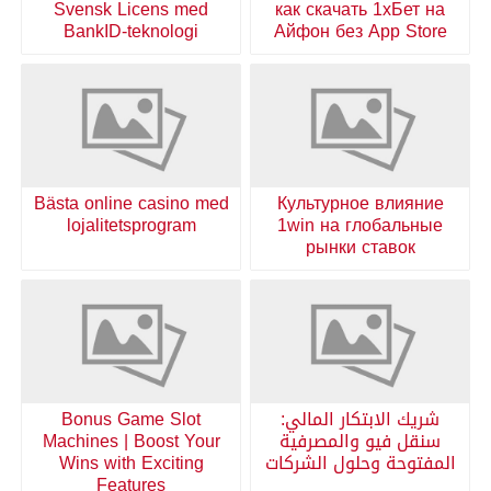
Svensk Licens med
как скачать 1хБет на
BankID-teknologi
Айфон без App Store
Bästa online casino med
Культурное влияние
lojalitetsprogram
1win на глобальные
рынки ставок
شريك الابتكار المالي:
Bonus Game Slot
سنقل فيو والمصرفية
Machines | Boost Your
المفتوحة وحلول الشركات
Wins with Exciting
Features