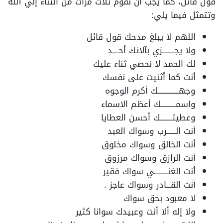
قول قائل، كما يجب أن نقوم ثلاث مرات من الثناء إلي الله
وتتمثل فيما يلي:
اللهم لا يبلغ مدحك قول قائل
ولا يجــــــــزي بآلائك أحــــد
لك الحمد لا نحصي ثناء عليك
أنت كما أثنيت على نفسك
وجهــــــــــــــك أكرم الوجوه
واسمــــــــــك أعظم الاسماء
وعطيتــــــــك أحسن العطايا
أنت الــــــرب وسواك العبد
أنت الخالق وسواك مخلوق
أنت الرازق وسواك مرزوق
أنت الغنـــــــــي سواك فقير
أنت القـــادر وسواك عاجز .
لا معبود بحق سواك
ولا إله ألا أنت وعبيدك سوانا كثير