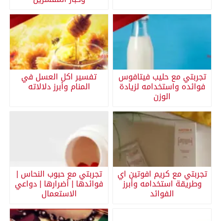
تجربتي مع حليب فيتافوس
تفسير اكل العسل في
فوائده واستخدامه لزيادة
المنام وأبرز دلالاته
الوزن
تجربتي مع كريم افوتين اي
تجربتي مع حبوب النحاس |
وطريقة استخدامه وأبرز
فوائدها | أضرارها | دواعي
الفوائد
الاستعمال