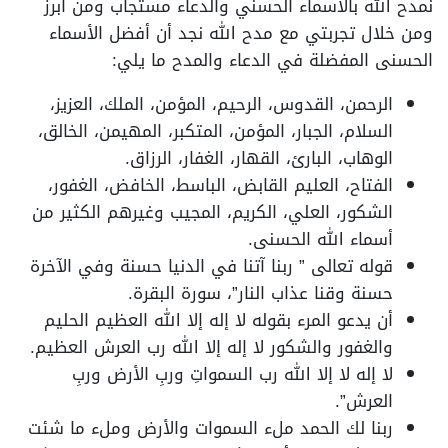
نمدح الله بالأسماء الحسني والدعاء مستجاب ومن أبرز
ومن خلال تجربتي مع مدح الله نجد أن أفضل الأسماء
الحسنى المفضلة في الدعاء والمدح ما يلي:
الرحمن، القدوس، الرحيم، المؤمن، الملك، العزيز،
السلام، الجبار، المؤمن، المتكبر، المهيمن، الخالق،
الوهاب، البارئ، القهار، الغفار، الرزاق.
الفتاح، العليم القابض، الباسط، الخافض، الغفور،
الشكور، العلي، الكريم، المجيب وغيرهم الكثير من
أسماء الله الحسنى.
قوله تعالى ” ربنا آتنا في الدنيا حسنة وفي الآخرة
حسنة وقنا عذاب النار”، سورة البقرة.
أن يدعو المرء بقوله لا إله إلا الله العظيم الحليم
والغفور والشكور لا إله إلا الله رب العرش العظيم.
لا إله لا إلا الله رب السمواتِ وربِ الأرض وربِ
العرش”.
ربنا لك الحمد ملء السموات والأرض وملء ما شئت