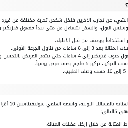
لشيء عن تجارب الآخرين فلكل شخص تجربة مختلفة عن غيره مع
 وسلس البول، والبعض يتساءل عن متى يبدأ مفعول فيزيكير و
ساعات من تناول الجرعة الأولى.
 يشعر المريض بالتحسن واختفاء الأعراض نهائياً.
كيز 5 ملجم يصف قرص يومياً.
.
حبوب فيزيكير تنتم
وهي كالتالي:
لمثانة من خلال إرخاء عضلات المثانة.