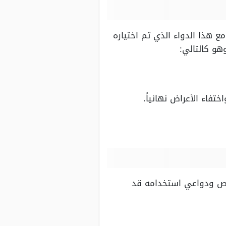
 هذا الدواء الذي تم اختياره
هو كالتالي:
ي إلى أدوية العناية بالمسالك البولية، واسمه العلمي سوليفيناسين 10 أقراص ودواعي استخدامه قد