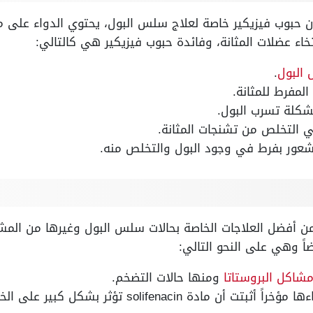
أن حبوب فيزيكير خاصة لعلاج سلس البول، يحتوي الدواء على 
خاء عضلات المثانة، وفائدة حبوب فيزيكير هي كالتالي:
البول
.
لمفرط للمثانة.
شكلة تسرب البول.
ي التخلص من تشنجات المثانة.
شعور بفرط في وجود البول والتخلص منه.
ن أفضل العلاجات الخاصة بحالات سلس البول وغيرها من المشاكل
اً وهي على النحو التالي:
مشاكل البروستاتا
ومنها حالات التضخم.
فبعض التجارب التي تم إجراءها مؤخراً أثبتت أن مادة cin