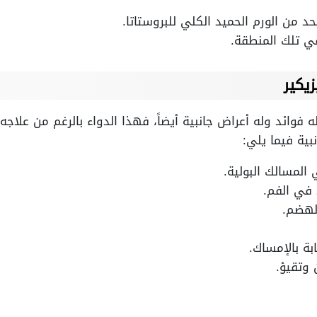
د من الورم الحميد الكلي للبروستاتا.
في تلك المنطقة.
زيكير
 فوائد وله أعراض جانبية أيضاً، فهذا الدواء بالرغم من علاجه 
بية فيما يلي:
لمسالك البولية.
في الفم.
لهضم.
ة بالإمساك.
 وتقيؤ.