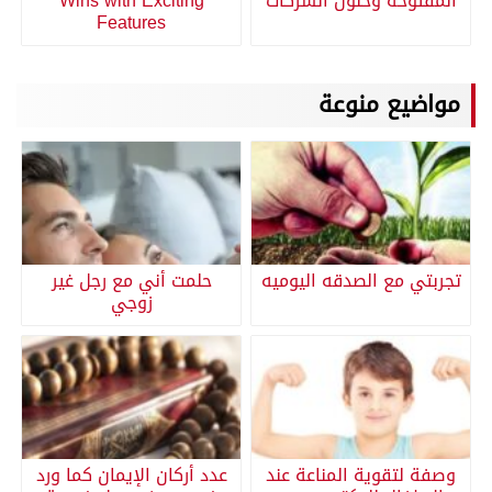
المفتوحة وحلول الشركات
Wins with Exciting
Features
مواضيع منوعة
تجربتي مع الصدقه اليوميه
حلمت أني مع رجل غير
زوجي
وصفة لتقوية المناعة عند
عدد أركان الإيمان كما ورد