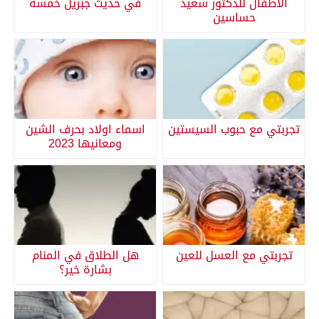
الاطفال للدكتور سعيد
في حديث جبريل خمسة
حساسين
تجربتي مع حبوب السيستين
اسماء اولاد بحرف الشين
ومعانيها 2023
تجربتي مع العسل للعين
هل الطلاق في المنام
بشارة خير؟