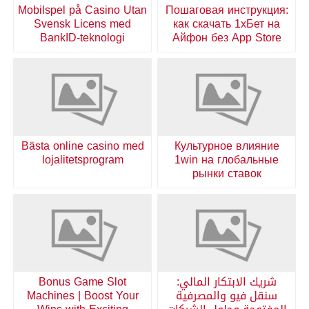
Mobilspel på Casino Utan
Пошаговая инструкция:
Svensk Licens med
как скачать 1хБет на
BankID-teknologi
Айфон без App Store
Bästa online casino med
Культурное влияние
lojalitetsprogram
1win на глобальные
рынки ставок
شريك الابتكار المالي:
Bonus Game Slot
سنقل فيو والمصرفية
Machines | Boost Your