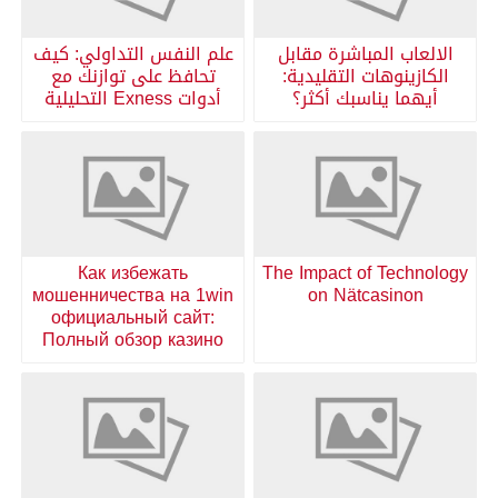
الالعاب المباشرة مقابل
علم النفس التداولي: كيف
الكازينوهات التقليدية:
تحافظ على توازنك مع
أيهما يناسبك أكثر؟
أدوات Exness التحليلية
Как избежать
The Impact of Technology
мошенничества на 1win
on Nätcasinon
официальный сайт:
Полный обзор казино