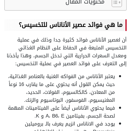
محتويات المقال
ما هي فوائد عصير الأناناس للتخسيس؟
أن لعصير الأناناس فوائد كثيرة جدا وذلك في عملية
التخسيس المتبعة في الحفاظ على النظام الغذائي
ومعدل السعرات الحرارية التي تدخل الجسم، وهذا يأخذنا
إلى التعرف على فوائد العصير في عملية التخسيس:
يعتبر الأناناس من الفواكه الغنية بالعناصر الغذائية،
حيث يمكن القول أنه يحتوي على ما يقارب 16 نوعاً
من المعادن، كالكالسيوم، الفولات، الحديد،
المغنيسيوم، الفوسفور، البوتاسيوم والزنك.
فيما يحتوي الأناناس أيضاً على الفيتامينات المهمة
لصحة الجسم، بفيتامين A، B6، E و K.
يوجد في الاناناس انزيم يعرف بالـ بروميلين