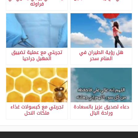
فراوله
هل رؤية الطيران في
تجربتي مع عملية تضييق
المنام سحر
المهبل جراحيا
دعاء لصديق عزيز بالسعادة
تجربتي مع كبسولات غذاء
وراحة البال
ملكات النحل