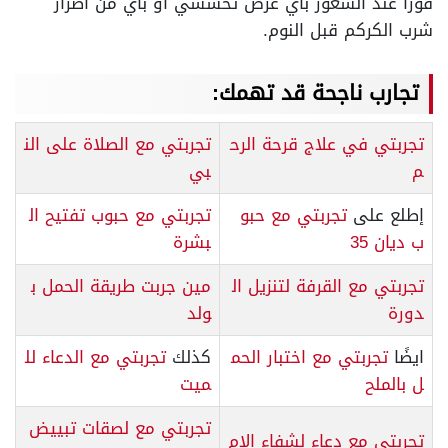
فورا عند الشعور بأي عرض تحسسي أو بأي من أضرار
شرب الكركم قبل النوم.
تجارب ناجحة قد تهمك:
تجربتي في علاج قرحة الرح
تجربتي مع الصلاة على الن
م
بي
إطلع على
تجربتي مع حبو
تجربتي مع حبوب تفتيح ال
ب ديان 35
بشرة
تجربتي مع القرفة لتنزيل ال
مين جربت طريقة الحمل ب
دورة
ولد
ايضًا
تجربتي مع اختبار الحم
كذلك
تجربتي مع الدعاء لل
ل بالملح
ميت
تجربتي مع لصقات تبييض
تجربتي مع دعاء لشفاء الام