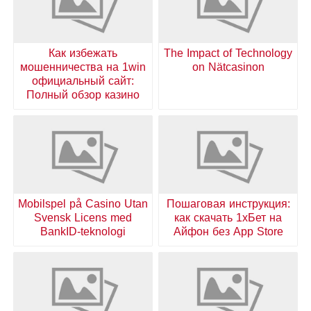
Как избежать
The Impact of Technology
мошенничества на 1win
on Nätcasinon
официальный сайт:
Полный обзор казино
Mobilspel på Casino Utan
Пошаговая инструкция:
Svensk Licens med
как скачать 1хБет на
BankID-teknologi
Айфон без App Store