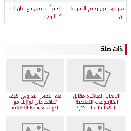
تجربتي في رجيم التمر والل
أخيراً
تجربتي مع لبان الذ
بن
كر للوجه
ذات صلة
الالعاب المباشرة مقابل
علم النفس التداولي: كيف
الكازينوهات التقليدية:
تحافظ على توازنك مع
أيهما يناسبك أكثر؟
أدوات Exness التحليلية