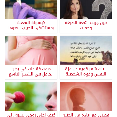
مين جربت اشعة الصبغة
كبسولة المعدة
وحملت
بمستشفى الحبيب سعرها
ابيات شعر قويه عن عزة
صوت فقاعات في بطن
النفس وقوة الشخصية
الحامل في الشهر التاسع
قصتي مع زيادة ماء الجنين
كيف اخلي زوجي يسوي لي