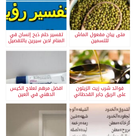
متى يبان مفعول الماش
تفسير حلم ذبح إنسان في
للتسمين
المنام لابن سيرين بالتفصيل
فوائد شرب زيت الزيتون
افضل مرهم لعلاج الكيس
على الريق جابر القحطاني
الدهني في العين