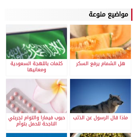
مواضيع منوعة
هل الشمام يرفع السكر
كلمات باللهجة السعودية
ومعانيها
ماذا قال الرسول عن الذئب
حبوب فيمارا والتوام تجربتي
الناجحة للحمل بتوأم