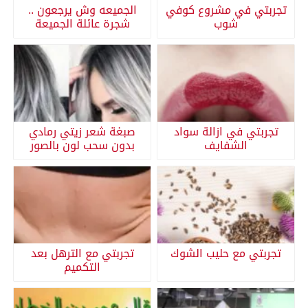
تجربتي في مشروع كوفي
الجميعه وش يرجعون ..
شوب
شجرة عائلة الجميعة
تجربتي في ازالة سواد
صبغة شعر زيتي رمادي
الشفايف
بدون سحب لون بالصور
تجربتي مع حليب الشوك
تجربتي مع الترهل بعد
التكميم