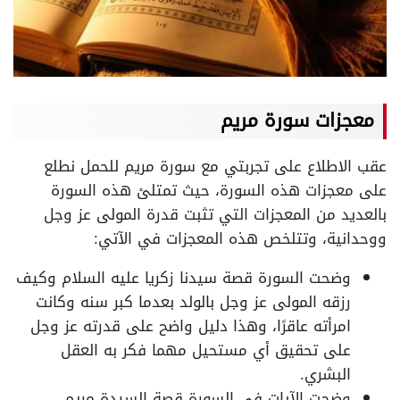
معجزات سورة مريم
عقب الاطلاع على تجربتي مع سورة مريم للحمل نطلع
على معجزات هذه السورة، حيث تمتلئ هذه السورة
بالعديد من المعجزات التي تثبت قدرة المولى عز وجل
ووحدانية، وتتلخص هذه المعجزات في الآتي:
وضحت السورة قصة سيدنا زكريا عليه السلام وكيف
رزقه المولى عز وجل بالولد بعدما كبر سنه وكانت
امرأته عاقرًا، وهذا دليل واضح على قدرته عز وجل
على تحقيق أي مستحيل مهما فكر به العقل
البشري.
وضحت الآيات في السورة قصة السيدة مريم