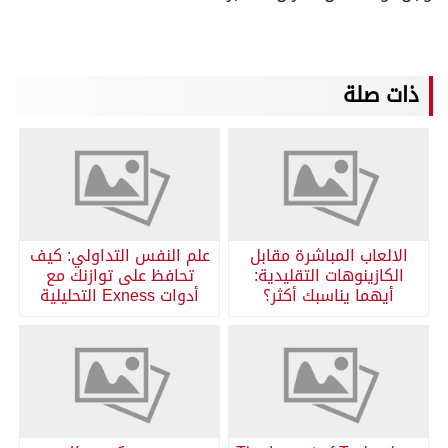
ذات صلة
الالعاب المباشرة مقابل
علم النفس التداولي: كيف
الكازينوهات التقليدية:
تحافظ على توازنك مع
أيهما يناسبك أكثر؟
أدوات Exness التحليلية