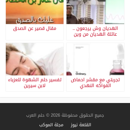
الهديان وش يرجعون ..
مقال قصير عن الصدق
عائلة الهديان من وين
تجربتي مع مقشر احماض
تفسير حلم الشهوة للعزباء
الفواكه النهدي
لابن سيرين
جميع الحقوق محفوظة 2026 © حلم العرب
القلعة نيوز
مجلة الموكب