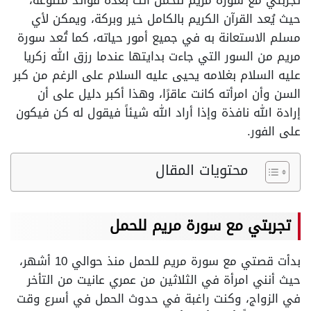
تجربتي مع سورة مريم للحمل أتت بعدة فوائد متنوعة،
حيث يُعد القرآن الكريم بالكامل خير وبركة، ويمكن لأي
مسلم الاستعانة به في جميع أمور حياته، كما تُعد سورة
مريم من السور التي جاءت بدايتها عندما رزق الله زكريا
عليه السلام بغلامه يحيى عليه السلام على الرغم من كبر
السن وأن امرأته كانت عاقرًا، وهذا أكبر دليل على أن
إرادة الله نافذة وإذا أراد الله شيئاً فيقول له كن فيكون
على الفور.
محتويات المقال
تجربتي مع سورة مريم للحمل
بدأت قصتي مع سورة مريم للحمل منذ حوالي 10 أشهر،
حيث أنني امرأة في الثلاثين من عمري عانيت من التأخر
في الزواج، وكنت راغبة في حدوث الحمل في أسرع وقت