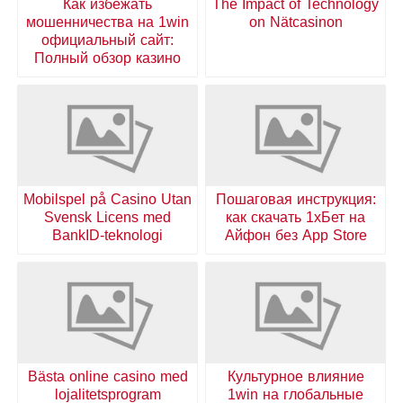
Как избежать
The Impact of Technology
мошенничества на 1win
on Nätcasinon
официальный сайт:
Полный обзор казино
Mobilspel på Casino Utan
Пошаговая инструкция:
Svensk Licens med
как скачать 1хБет на
BankID-teknologi
Айфон без App Store
Bästa online casino med
Культурное влияние
lojalitetsprogram
1win на глобальные