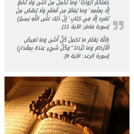
جَعَلَكُمْ أَزْوَاجًا ۚ وَمَا تَحْمِلُ مِنْ أُنثَىٰ وَلَا تَضَعُ
إِلَّا بِعِلْمِهِ ۚ وَمَا يُعَمَّرُ مِن مُّعَمَّرٍ وَلَا يُنقَصُ مِنْ
عُمُرِهِ إِلَّا فِي كِتَابٍ ۚ إِنَّ ذَٰلِكَ عَلَى اللَّهِ يَسِيرٌ}
[سورة فاطر: الآية 11].
{اللَّهُ يَعْلَمُ مَا تَحْمِلُ كُلُّ أُنثَىٰ وَمَا تَغِيضُ
الْأَرْحَامُ وَمَا تَزْدَادُ ۖ وَكُلُّ شَيْءٍ عِندَهُ بِمِقْدَارٍ}
[سورة الرعد: الآية 8].