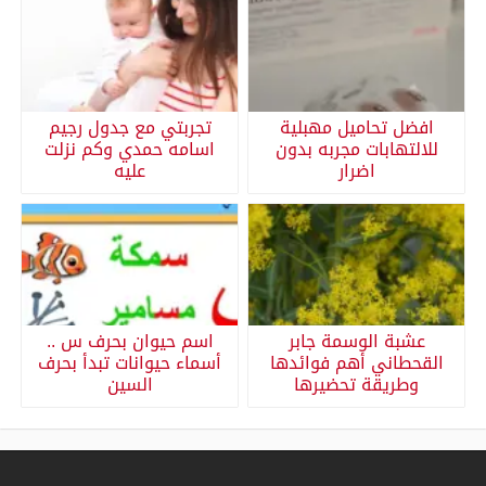
افضل تحاميل مهبلية
تجربتي مع جدول رجيم
للالتهابات مجربه بدون
اسامه حمدي وكم نزلت
اضرار
عليه
عشبة الوسمة جابر
اسم حيوان بحرف س ..
القحطاني أهم فوائدها
أسماء حيوانات تبدأ بحرف
وطريقة تحضيرها
السين