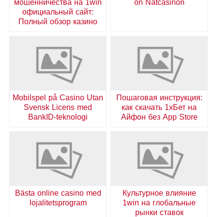
мошенничества на 1win
on Nätcasinon
официальный сайт:
Полный обзор казино
Mobilspel på Casino Utan
Пошаговая инструкция:
Svensk Licens med
как скачать 1хБет на
BankID-teknologi
Айфон без App Store
Bästa online casino med
Культурное влияние
lojalitetsprogram
1win на глобальные
рынки ставок