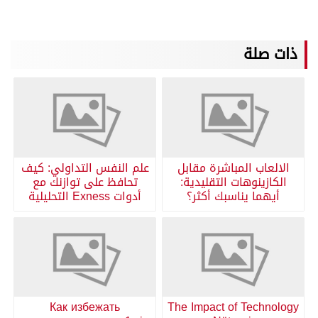
ذات صلة
الالعاب المباشرة مقابل
علم النفس التداولي: كيف
الكازينوهات التقليدية:
تحافظ على توازنك مع
أيهما يناسبك أكثر؟
أدوات Exness التحليلية
Как избежать
The Impact of Technology