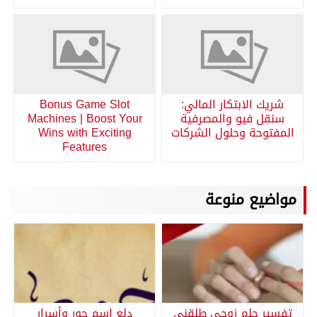
شريك الابتكار المالي:
Bonus Game Slot
سنقل فيو والمصرفية
Machines | Boost Your
المفتوحة وحلول الشركات
Wins with Exciting
Features
مواضيع منوعة
تفسير حلم زوجي طلقني
دلع اسم حور وأسرار