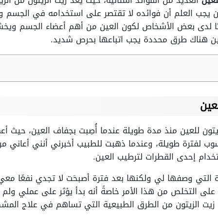
لعين
العديد من الفوائد المثالية، حيث يُعد زيت الزيتون من الز
 يجب العلم أن فوائده لا تقتصر على استخدامه في الجسم و
ريبًا لدى بعض الأشخاص لكون العين من أهم أعضاء الجسم ويخش
ين هناك طرق محددة يجب اتباعها بحرص شديد.
عين
تون للعين منذ مدة طويلة عندما أُصِبت بجفاف العين، حيث أ
وب لفترة طويلة، وعندما ذهبت للطبيب أخبرني أنني أعاني 
خدام إحدى القطرات لترطيب العين.
 التي وصفها لي ولكنها بعد فترة أصبحَت لا تجدي نفعًا معي
ى التخلص من هذا الأمر خاصةً أنه بدأ يؤثر على عملي ولم 
زيت الزيتون من الطرق الطبيعية التي تساهم في علاج المشك