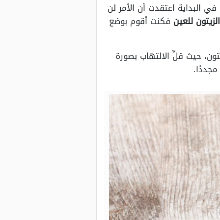
في البداية اعتقدت أن الأمر لن
لزيتون للعين
فكنت أقوم بوضع
ون، حيث قلِّ الالتهاب بصورة
جددًا.