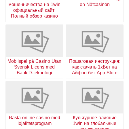
мошенничества на 1win
on Nätcasinon
официальный сайт:
Полный обзор казино
Mobilspel på Casino Utan
Пошаговая инструкция:
Svensk Licens med
как скачать 1хБет на
BankID-teknologi
Айфон без App Store
Bästa online casino med
Культурное влияние
lojalitetsprogram
1win на глобальные