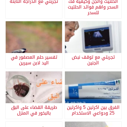
الحلتيت والجن وكيفية فك
تجربتي مع الدراجة الثابتة
السحر واهم فوائد الحلتيت
للسحر
تجربتي مع توقف نبض
تفسير حلم العصفور في
الجنين
اليد لابن سيرين
الفرق بين اكرتين 5 واكرتين
طريقة القضاء على البق
25 ودواعي الاستخدام
بالبخور في المنزل