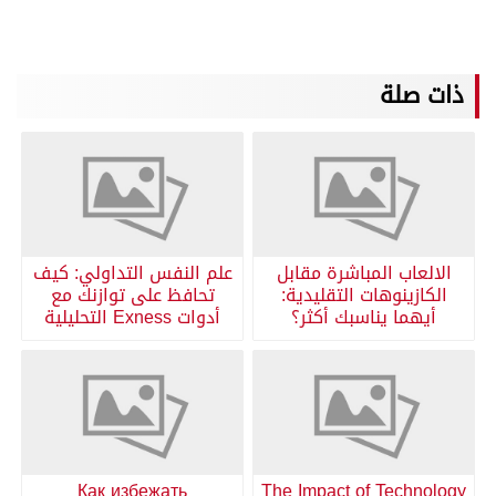
ذات صلة
الالعاب المباشرة مقابل
علم النفس التداولي: كيف
الكازينوهات التقليدية:
تحافظ على توازنك مع
أيهما يناسبك أكثر؟
أدوات Exness التحليلية
Как избежать
The Impact of Technology