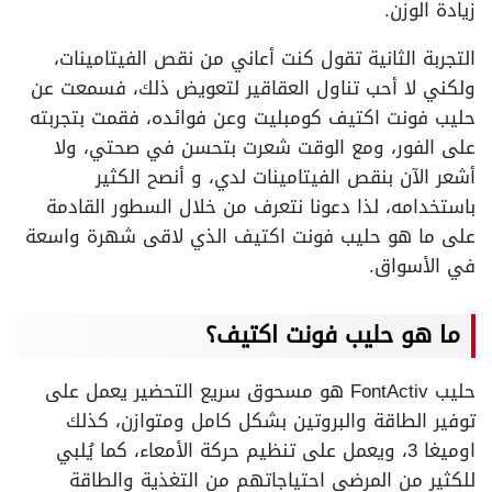
زيادة الوزن.
التجربة الثانية تقول كنت أعاني من نقص الفيتامينات،
ولكني لا أحب تناول العقاقير لتعويض ذلك، فسمعت عن
حليب فونت اكتيف كومبليت وعن فوائده،
فقمت بتجربته
على الفور، ومع الوقت شعرت بتحسن في صحتي، ولا
أشعر الآن بنقص الفيتامينات لدي، و أنصح الكثير
باستخدامه،
لذا دعونا نتعرف من خلال السطور القادمة
على ما هو حليب فونت اكتيف الذي لاقى شهرة واسعة
في الأسواق.
ما هو حليب فونت اكتيف؟
حليب FontActiv هو مسحوق سريع التحضير يعمل على
توفير الطاقة والبروتين بشكل كامل ومتوازن، كذلك
اوميغا 3، ويعمل على تنظيم حركة الأمعاء،
كما يُلبي
للكثير من المرضى احتياجاتهم من التغذية والطاقة