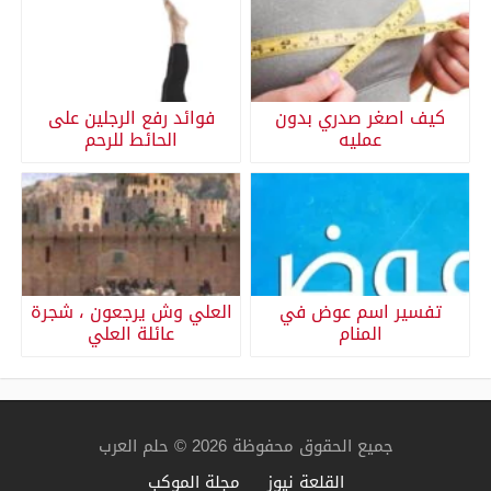
كيف اصغر صدري بدون
فوائد رفع الرجلين على
عمليه
الحائط للرحم
تفسير اسم عوض في
العلي وش يرجعون ، شجرة
المنام
عائلة العلي
جميع الحقوق محفوظة 2026 © حلم العرب
القلعة نيوز
مجلة الموكب