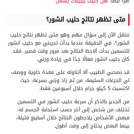
اقرأ ايضًا:
هل حليب بيبيلاك يسمن
متى تظهر نتائج حليب انشور؟
ننتقل الآن إلى سؤال مهم وهو متى تظهر نتائج حليب
انشور؟، في الحقيقة عندما بدأت تجربتي مع حليب انشور
للتسمين بدأت ألاحظ النتائج بعد مرور وقت قصير، فقد
كان حليب انشور فعالًا جدًا في زيادة وزني.
قد نصحني الطبيب ألا أتناوله على معدة خاوية ووصف
لي الجرعات السليمة، من ثم زاد وزني بسرعة، حيث
اكتسبت 5 كيلو جرام خلال أسبوعين فقط.
من الجدير بالذكر أن سرعة حليب انشور في التسمين
تختلف من شخص إلى آخر حسب استجابة الجسم له،
فبعض الأشخاص يلاحظون النتائج خلال أسابيع قليلة،
بينما البعض يحتاج إلى وقت أطول.