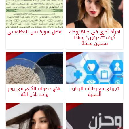
امرأة أخرى في حياة زوجك
فضل سورة يس المغامسي
كيف تتصرفين؟ وماذا
تفعلين بحنكة
تجربتي مع بطاقة الرعاية
علاج حصوات الكلى في يوم
الصحية
واحد بإذن الله