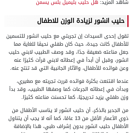
شاهد المزيد:
هل حليب بليميل بلس يسمن
حليب انشور لزيادة الوزن للاطفال
تقول إحدى السيدات إن تجربتي مع حليب انشور للتسمين
للأطفال كانت جيدة، حيث كان طفلي نحيفَا للغاية مما
جعل مناعته ضعيفة جدًا، وقد وصف الطبيب لابني حليب
انشور، وقبل أن أبدأ في إعطائه لابني قرأت كثيرًا عنه
وعن فوائده للأطفال، والآثار الجانبية التي قد تنتج عنه.
عندما اقتنعت بكثرة فوائده قررت تجربته مع صغيري،
وبدأت في إعطائه الجرعات كما وصفها الطبيب، وقد بدأ
وزن طفلي يزيد تدريجيًا، كما تحسنت مناعته كثيرًا.
من الجدير بالذكر، أن حليب انشور لا يناسب الأطفال من
ذوي الأعمار الأقل من 13 عامًا، كما أنه لا يجب أن يتناول
الأطفال حليب انشور بدون إشراف طبي، هذا بالإضافة