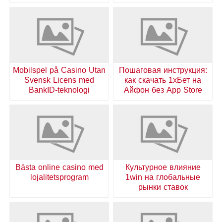
Mobilspel på Casino Utan
Пошаговая инструкция:
Svensk Licens med
как скачать 1хБет на
BankID-teknologi
Айфон без App Store
Bästa online casino med
Культурное влияние
lojalitetsprogram
1win на глобальные
рынки ставок