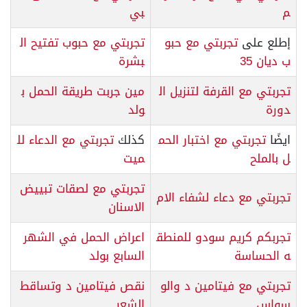
م
بي
إطلع على
تجربتي مع حبو
تجربتي مع حبوب تفتيح ال
ب ديان 35
بشرة
تجربتي مع القرفة لتنزيل ال
مين جربت طريقة الحمل ب
دورة
ولد
ايضًا
تجربتي مع اختبار الحم
كذلك
تجربتي مع الدعاء لل
ل بالملح
ميت
تجربتي مع لصقات تبييض
تجربتي مع دعاء لشفاء الام
الاسنان
تجربكم كريم سودو للمنطق
اعراض الحمل في الشهر
ه الحساسة
السابع بولد
تجربتي مع فيتامين د والو
نقص فيتامين د وتساقط
سواس
الشعر