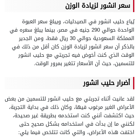
سعر انشور لزيادة الوزن
يُباع حليب انشور في الصيدليات، ويبلغ سعر العبوة
الواحدة حوالي 290 جنيه في مصر، بينما يبلغ سعره في
المملكة السعودية حوالي 30 ريال فقط، ومن الجدير
بالذكر أن سعر انشور لزيادة الوزن كان أقل من ذلك في
الوقت الذي كنت أخوض فيه تجربتي مع حليب انشور
للتسمين،
حيث أن
الأسعار تتغير بمرور الوقت.
أضرار حليب انشور
لقد عانيت أثناء تجربتي مع حليب انشور للتسمين
من بعض
الأعراض الغير مرغوب فيها، وكان ذلك في بداية التجربة،
حيث اكتشفت أنني كنت استخدمه بطريقة غير صحيحة،
لكنني ما إن بدأت في استخدامه بشكل صحيح حتى
اختفت هذه الأعراض، والتي كانت تتلخص فيما يلي: